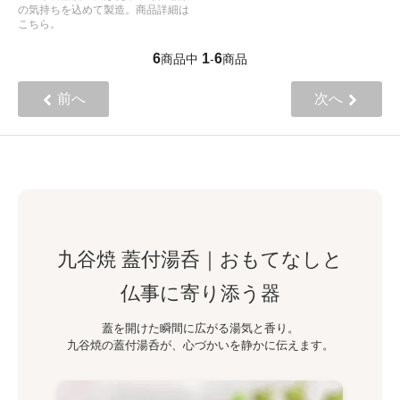
の気持ちを込めて製造。商品詳細は
こちら。
6
1
6
商品中
-
商品
前へ
次へ
九谷焼 蓋付湯呑｜おもてなしと
仏事に寄り添う器
蓋を開けた瞬間に広がる湯気と香り。
九谷焼の蓋付湯呑が、心づかいを静かに伝えます。