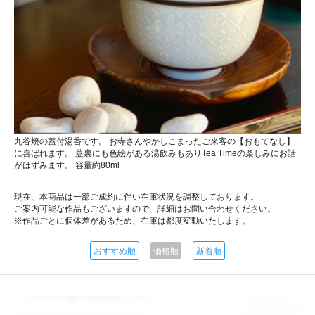
九谷焼の蓋付湯呑です。 お寺さんやかしこまったご来客の【おもてなし】
に喜ばれます。 蓋裏にも色絵がある湯飲みもありTea Timeの楽しみにお話
がはずみます。 容量約80ml
現在、本商品は一部ご成約に伴い在庫状況を調整しております。
ご案内可能な作品もございますので、詳細はお問い合わせください。
※作品ごとに個体差があるため、在庫は都度変動いたします。
おすすめ順
価格順
新着順