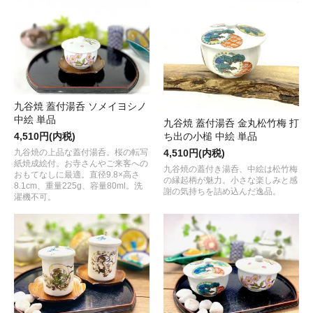
九谷焼 蓋付湯呑 ソメイヨシノ
中絵 単品
九谷焼 蓋付湯呑 金丸松竹梅 打
ち出の小槌 中絵 単品
4,510円(内税)
4,510円(内税)
九谷焼の上品な蓋付湯呑。桜の転写
紙焼成絵付。お寺さんやご来客への
九谷焼の蓋付き湯呑、中絵は松竹梅
おもてなしに最適。直径9.8×高さ
の縁起柄が魅力。小さな楽しみと感
8.1cm、重量225g、容量80ml。洗
謝の気持ちを詰め込んだ逸品。
濯機不可。