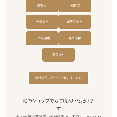
湯呑 小
湯呑 大
夫婦湯呑
来客用湯呑
三つ足湯呑
寿司湯呑
五客湯呑
蓋付湯呑の選び方と魅力はこちら
他のショップでもご購入いただけま
す
九谷焼 酒井百華園の蓋付湯呑は、下記モールでもお