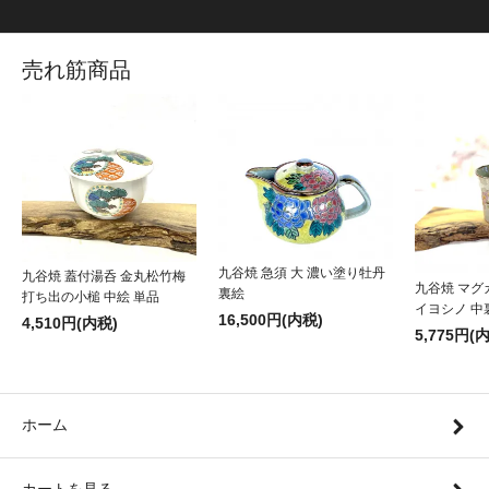
売れ筋商品
九谷焼 急須 大 濃い塗り牡丹
九谷焼 蓋付湯呑 金丸松竹梅
九谷焼 マグ
裏絵
打ち出の小槌 中絵 単品
イヨシノ 中
16,500円(内税)
4,510円(内税)
5,775円(
ホーム