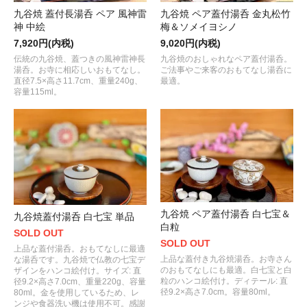
九谷焼 蓋付長湯呑 ペア 風神雷
九谷焼 ペア蓋付湯呑 金丸松竹
神 中絵
梅＆ソメイヨシノ
7,920円(内税)
9,020円(内税)
伝統の九谷焼、蓋つきの風神雷神長
九谷焼のおしゃれなペア蓋付湯呑。
湯呑。お寺に相応しいおもてなし。
ご法事やご来客のおもてなし湯呑に
直径7.5×高さ11.7cm、重量240g、
最適。
容量115ml。
九谷焼 ペア蓋付湯呑 白七宝＆
九谷焼蓋付湯呑 白七宝 単品
白粒
SOLD OUT
SOLD OUT
上品な蓋付湯呑。おもてなしに最適
上品な蓋付き九谷焼湯呑。お寺さん
な湯呑です。九谷焼で仏教の七宝デ
のおもてなしにも最適。白七宝と白
ザインをハンコ絵付け。サイズ: 直
粒のハンコ絵付け。ディテール: 直
径9.2×高さ7.0cm、重量220g、容量
径9.2×高さ7.0cm。容量80ml。
80ml。金を使用しているため、レ
ンジや食器洗い機は使用不可。感謝