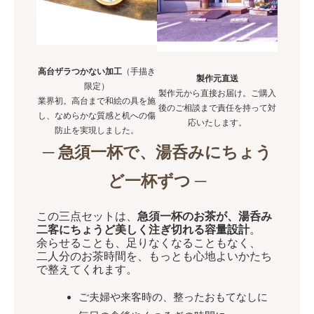
高台ザラつかない加工
（手描き
製作元直送
限定）
製作元から直接お届け。ご購入
業界初。高台まで和絵の具を施
後のご相談まで責任を持って対
し、なめらかな質感と机への傷
応いたします。
防止を実現しました。
─ 急須一杯で、湯呑みにちょう
ど一杯ずつ ─
この三点セットは、
急須一杯のお茶が、湯呑み
二客にちょうど美しく注ぎ切れる容量設計
。
余らせることも、足りなくなることもなく、
二人分のお茶時間を、もっとも心地よいかたち
で整えてくれます。
ご夫婦や来客時の、整ったおもてなしに