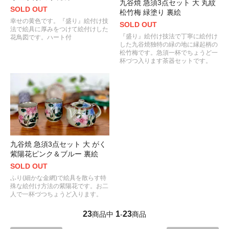
九谷焼 急須3点セット 大 丸紋
SOLD OUT
松竹梅 緑塗り 裏絵
幸せの黄色です。『盛り』絵付け技
SOLD OUT
法で絵具に厚みをつけて絵付けした
『盛り』絵付け技法で丁寧に絵付け
花鳥図です。ハート付
した九谷焼独特の緑の地に縁起柄の
松竹梅です。急須一杯でちょうど一
杯づつ入ります茶器セットです。
九谷焼 急須3点セット 大 がく
紫陽花ピンク＆ブルー 裏絵
SOLD OUT
ふり(細かな金網)で絵具を散らす特
殊な絵付け方法の紫陽花です。お二
人で一杯づつちょうど入ります。
23
1
23
商品中
-
商品