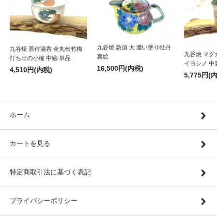
九谷焼 急須 大 濃い塗り牡丹
九谷焼 蓋付湯呑 金丸松竹梅
九谷焼 マグ
裏絵
打ち出の小槌 中絵 単品
イヨシノ 中
16,500円(内税)
4,510円(内税)
5,775円(
ホーム
カートを見る
特定商取引法に基づく表記
プライバシーポリシー