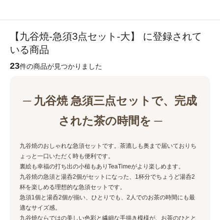
【九谷焼-急須3点セット-大】 に登録されて
いる商品
23
件の商品が見つかりました
─ 九谷焼 急須三点セットで、完成
された茶の時間を ─
九谷焼のおしゃれな急須セットです。茶漉しも奥まで届いておりち
ょっと一口いただく時も便利です。
裏絵も幸福の打ち出の小槌もありTeaTimeがより楽しめます。
九谷焼の急須と湯呑2個がセットになった、1杯分でちょうど湯呑2
杯を楽しめる理想的な急須セットです。
急須1個と湯呑2個が揃い、ひとりでも、2人でのお茶の時間にも最
適なサイズ感。
九谷焼ならではの美しい色彩と繊細な手描き模様が、お茶のひとと