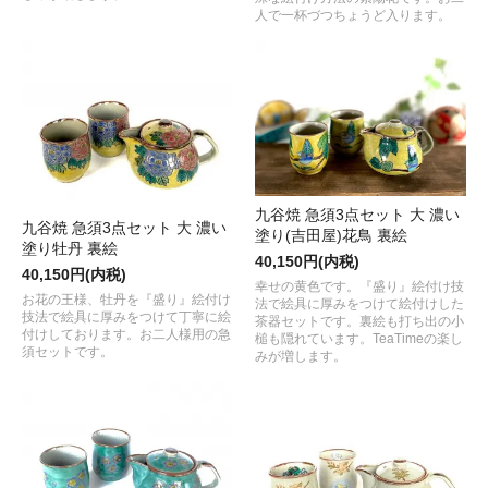
人で一杯づつちょうど入ります。
九谷焼 急須3点セット 大 濃い
九谷焼 急須3点セット 大 濃い
塗り(吉田屋)花鳥 裏絵
塗り牡丹 裏絵
40,150円(内税)
40,150円(内税)
幸せの黄色です。『盛り』絵付け技
お花の王様、牡丹を『盛り』絵付け
法で絵具に厚みをつけて絵付けした
技法で絵具に厚みをつけて丁寧に絵
茶器セットです。裏絵も打ち出の小
付けしております。お二人様用の急
槌も隠れています。TeaTimeの楽し
須セットです。
みが増します。