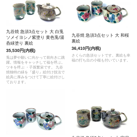
九谷焼 急須3点セット 大 白兎
九谷焼 急須3点セット 大 和桜
ソメイヨシノ紫塗り 黄色兎/湯
裏絵
呑緑塗り 裏絵
36,410円(内税)
35,530円(内税)
さくらの急須セットです。裏絵も幸
兎は夢や願いに向かって前向きに跳
福の打ち出の小槌も付いています。
躍。情報をキャッチして福を呼ぶ。
ツキを呼ぶ ・子孫繁栄です。 九谷
焼独特の緑を『盛り』絵付け技法で
絵具に厚みをつけて丁寧に絵付けし
ております。