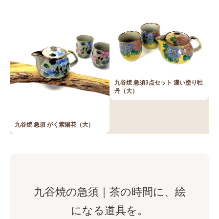
九谷焼 急須3点セット 濃い塗り牡
丹（大）
九谷焼 急須 がく紫陽花（大）
九谷焼の急須｜茶の時間に、絵
になる道具を。