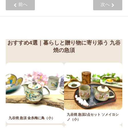
前へ
次へ
おすすめ4選｜暮らしと贈り物に寄り添う 九谷
焼の急須
九谷焼 急須2点セット ソメイヨシ
九谷焼 急須 金糸梅に鳥（小）
ノ（小）