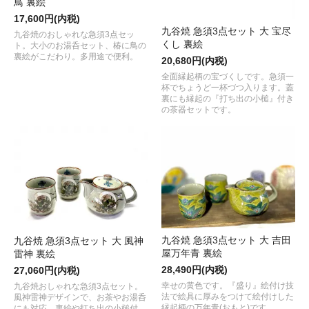
鳥 裏絵
17,600円(内税)
九谷焼 急須3点セット 大 宝尽
九谷焼のおしゃれな急須3点セッ
くし 裏絵
ト。大小のお湯呑セット、椿に鳥の
裏絵がこだわり。多用途で便利。
20,680円(内税)
全面縁起柄の宝づくしです。急須一
杯でちょうど一杯づつ入ります。蓋
裏にも縁起の『打ち出の小槌』付き
の茶器セットです。
九谷焼 急須3点セット 大 吉田
九谷焼 急須3点セット 大 風神
屋万年青 裏絵
雷神 裏絵
28,490円(内税)
27,060円(内税)
幸せの黄色です。『盛り』絵付け技
九谷焼おしゃれな急須3点セット。
法で絵具に厚みをつけて絵付けした
風神雷神デザインで、お茶やお湯呑
縁起柄の万年青(おもと)です。
にも対応。裏絵や打ち出の小槌付