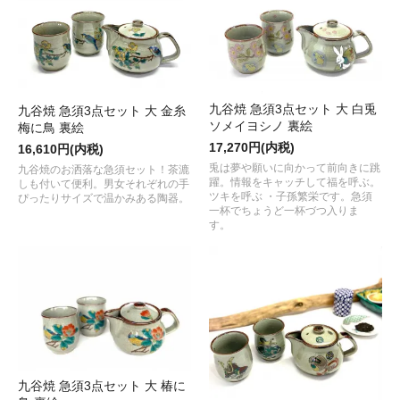
九谷焼 急須3点セット 大 白兎
九谷焼 急須3点セット 大 金糸
ソメイヨシノ 裏絵
梅に鳥 裏絵
17,270円(内税)
16,610円(内税)
兎は夢や願いに向かって前向きに跳
九谷焼のお洒落な急須セット！茶漉
躍。情報をキャッチして福を呼ぶ。
しも付いて便利。男女それぞれの手
ツキを呼ぶ ・子孫繁栄です。急須
ぴったりサイズで温かみある陶器。
一杯でちょうど一杯づつ入りま
す。
九谷焼 急須3点セット 大 椿に