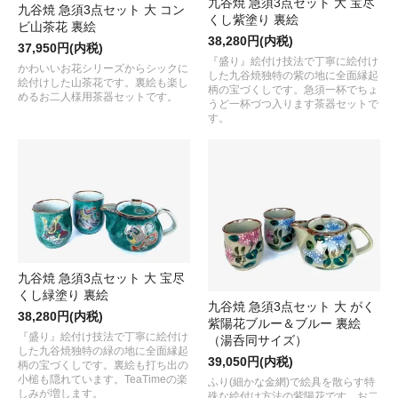
九谷焼 急須3点セット 大 宝尽
九谷焼 急須3点セット 大 コン
くし紫塗り 裏絵
ビ山茶花 裏絵
38,280円(内税)
37,950円(内税)
『盛り』絵付け技法で丁寧に絵付け
かわいいお花シリーズからシックに
した九谷焼独特の紫の地に全面縁起
絵付けした山茶花です。裏絵も楽し
柄の宝づくしです。急須一杯でちょ
めるお二人様用茶器セットです。
うど一杯づつ入ります茶器セットで
す。
九谷焼 急須3点セット 大 宝尽
くし緑塗り 裏絵
九谷焼 急須3点セット 大 がく
38,280円(内税)
紫陽花ブルー＆ブルー 裏絵
『盛り』絵付け技法で丁寧に絵付け
（湯呑同サイズ）
した九谷焼独特の緑の地に全面縁起
39,050円(内税)
柄の宝づくしです。裏絵も打ち出の
小槌も隠れています。TeaTimeの楽
ふり(細かな金網)で絵具を散らす特
しみが増します。
殊な絵付け方法の紫陽花です。お二