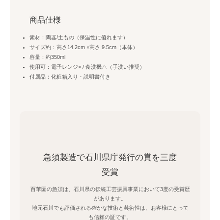
商品仕様
素材：陶器/土もの（保温性に優れます）
サイズ約：高さ14.2cm ×高さ 9.5cm（本体）
容量：約350ml
使用可：電子レンジ× / 食洗機△（手洗い推奨）
付属品：化粧箱入り・説明書付き
急須製造で石川県庁発行の賞を三度
受賞
百華園の急須は、石川県の伝統工芸振興事業において3度の受賞歴
があります。
地元石川でも評価される確かな技術と芸術性は、お客様にとって
も信頼の証です。