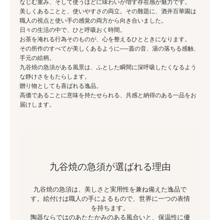
なじむ重み、そして使うほどに味わいが増す存在感が魅力です。
美しくあることと、使いやすさの両立。その難題に、酒井百華園は
職人の視点と使い手の感覚の両方から向き合いました。
日々の生活の中で、ひと呼吸おく時間。
お茶を淹れる行為そのものが、心を整えるひとときになります。
その所作のすべてが美しくあるように──蓋の音、湯の落ちる感触、
手元の絵柄。
九谷焼の急須がある風景は、ふとした瞬間に深呼吸したくなるよう
な静けさをもたらします。
贈り物としても喜ばれる逸品。
高価であることに意味を持たせられる、共感と納得のある一品をお
届けします。
九谷焼の急須が選ばれる理由
九谷焼の急須は、美しさと実用性を兼ね備えた逸品で
す。絵付けは職人の手によるもので、世界に一つの表情
を持ちます。
陶器ならではのあたたかみのある風合いと、保温性に優