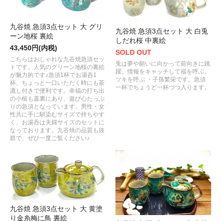
九谷焼 急須3点セット 大 グリ
九谷焼 急須3点セット 大 白兎
ーン地桜 裏絵
しだれ桜 中裏絵
43,450円(内税)
SOLD OUT
こちらはおしゃれな九谷焼急須セッ
兎は夢や願いに向かって前向きに跳
トです。人気のグリーン地桜の裏絵
躍。情報をキャッチして福を呼ぶ。
が魅力的です♪急須1杯でお湯呑1
ツキを呼ぶ ・子孫繁栄です。急須
杯、ちょっと一口いただく時にも茶
一杯でちょうど一杯づつ入ります。
漉し付きで便利です。幸福の打ち出
の小槌も蓋裏にあり、遊び心たっぷ
りの急須となっています。男性・女
性共に手に馴染むサイズで持ちやす
く、お湯呑は夫婦サイズのセットに
なっております。九谷焼の品質も抜
群で、ぜひ一度ご覧ください♪
九谷焼 急須3点セット 大 黄塗
り金糸梅に鳥 裏絵