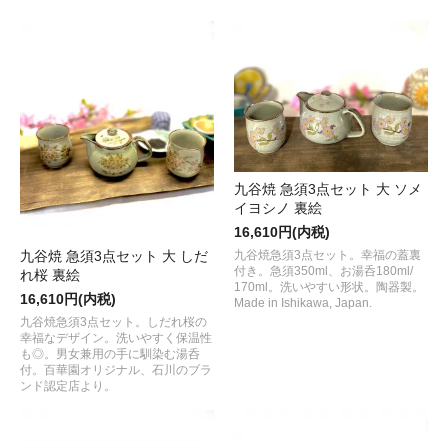
九谷焼 急須3点セット 大 ソメ
イヨシノ 裏絵
16,610円(内税)
九谷焼急須3点セット。幸福の蓋裏
九谷焼 急須3点セット 大 しだ
付き。急須350ml、お湯呑180ml/
れ桜 裏絵
170ml。洗いやすい形状。陶器製。
16,610円(内税)
Made in Ishikawa, Japan.
九谷焼急須3点セット。しだれ桜の
幸福なデザイン。洗いやすく保温性
も◎。男女兼用の手に馴染む湯呑
付。百華園オリジナル、石川のブラ
ンド認定店より。