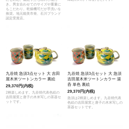
き。男女合わせてのサイズや重量に
もこだわり。乾燥機可だが手洗いを
推奨。地元能美市発、石川ブランド
認定受賞店。
九谷焼 急須3点セット 大 吉田
九谷焼 急須3点セット 大 急須
屋木米ツートンカラー 裏絵
吉田屋木米ツートンカラー 湯
呑 単色 裏絵
29,370円(内税)
29,370円(内税)
2柄楽しめます。九谷焼代表色絵の
吉田屋窯と唐子の木米写しの茶器セ
急須は2柄楽しめます。九谷焼代表
ットです。
色絵の吉田屋窯と唐子の木米写しの
茶器セットです。