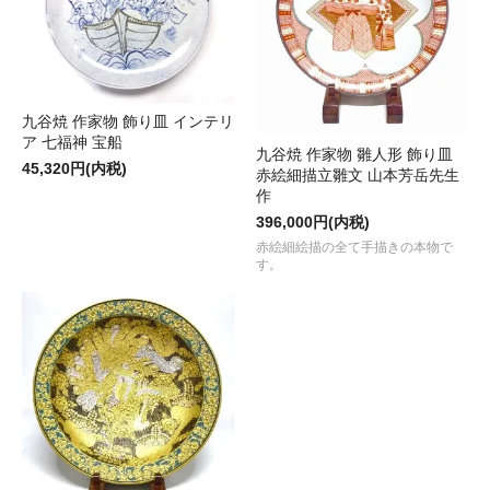
九谷焼 作家物 飾り皿 インテリ
ア 七福神 宝船
九谷焼 作家物 雛人形 飾り皿
45,320円(内税)
赤絵細描立雛文 山本芳岳先生
作
396,000円(内税)
赤絵細絵描の全て手描きの本物で
す。