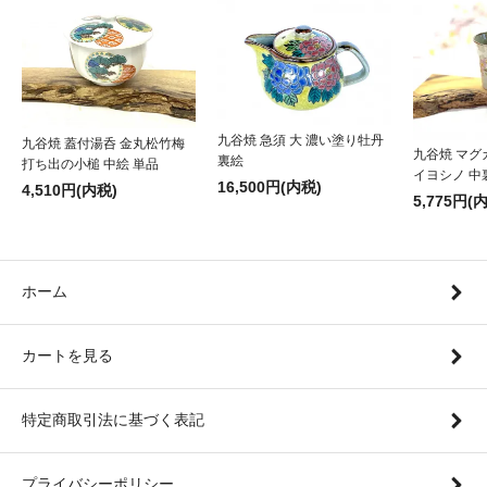
九谷焼 急須 大 濃い塗り牡丹
九谷焼 蓋付湯呑 金丸松竹梅
九谷焼 マグ
裏絵
打ち出の小槌 中絵 単品
イヨシノ 中
16,500円(内税)
4,510円(内税)
5,775円(
ホーム
カートを見る
特定商取引法に基づく表記
プライバシーポリシー