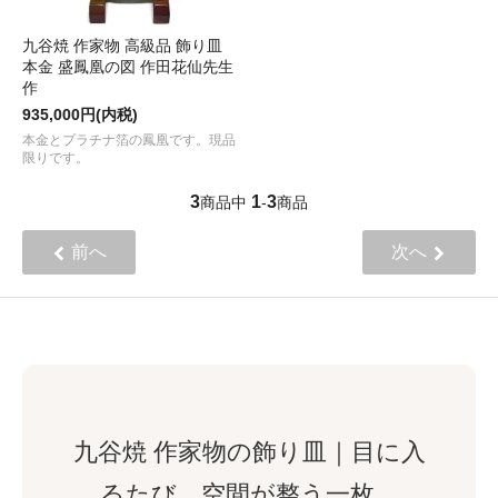
九谷焼 作家物 高級品 飾り皿
本金 盛鳳凰の図 作田花仙先生
作
935,000円(内税)
本金とプラチナ箔の鳳凰です。現品
限りです。
3
1
3
商品中
-
商品
前へ
次へ
九谷焼 作家物の飾り皿｜目に入
るたび、空間が整う一枚。