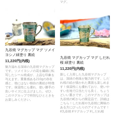
マグ。
九谷焼 マグカップ マグ ソメイ
ヨシノ緑塗り 裏絵
九谷焼 マグカップ マグ しだれ
11,220円(内税)
桜 緑塗り 裏絵
魅力溢れる深緑の九谷焼マグカップ
11,220円(内税)
です。ソメイヨシノの花を繊細に転
新しく入荷した九谷焼マグカップ
写したシール焼成が、上品な印象を
は、深緑の色味が魅力的です。しだ
与えます。重量感ある210gの存在
れ桜の絵が描かれた裏面も楽しめま
感と、他にはない独自の裏絵が特徴
す！保温性にも優れており、使いや
です。保温性にも優れ、使い勝手の
すい生地で口当たりも良く、ちょう
良いサイズに仕上げました。ぜひ、
どいい重さです。このマグカップは
このマグカップで特別なひとときを
九谷焼の町からの限定品で、詳細は
お楽しみください。
こちら！しだれ桜や九谷焼に興味の
ある方にぴったりのアイテムです！
#九谷焼 #マグカップ #しだれ桜