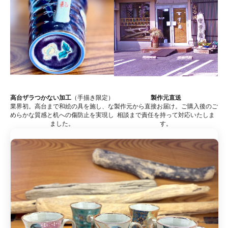
高台ザラつかない加工
（手描き限定）
製作元直送
業界初。高台まで和絵の具を施し、な
製作元から直接お届け。ご購入後のご
めらかな質感と机への傷防止を実現し
相談まで責任を持って対応いたしま
ました。
す。