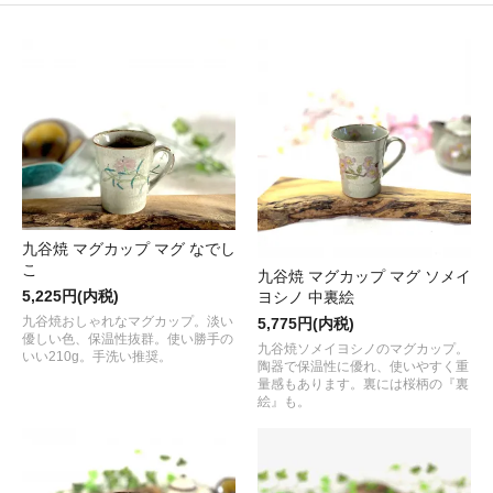
九谷焼 マグカップ マグ なでし
こ
九谷焼 マグカップ マグ ソメイ
5,225円(内税)
ヨシノ 中裏絵
九谷焼おしゃれなマグカップ。淡い
5,775円(内税)
優しい色、保温性抜群。使い勝手の
九谷焼ソメイヨシノのマグカップ。
いい210g。手洗い推奨。
陶器で保温性に優れ、使いやすく重
量感もあります。裏には桜柄の『裏
絵』も。