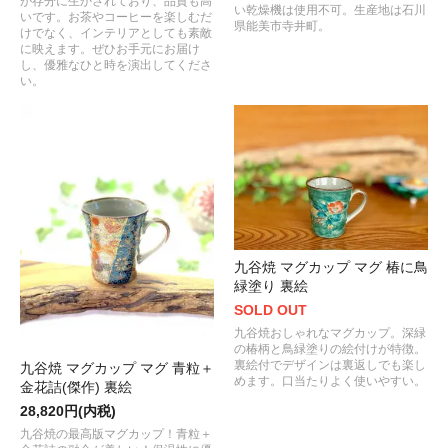
が存分に生かされており、品質も高
い乾燥機は使用不可。生産地は石川
いです。お茶やコーヒーを楽しむだ
県能美市寺井町。
けでなく、インテリアとしても素敵
に映えます。ぜひお手元にお届け
し、優雅なひと時を演出してくださ
い。
九谷焼 マグカップ マグ 椿に鳥
緑塗り 裏絵
SOLD OUT
九谷焼おしゃれなマグカップ。深緑
の椿柄と鳥緑塗りの絵付けが特徴。
裏絵付でデザインは裏返しでも楽し
九谷焼 マグカップ マグ 青粒＋
めます。口当たりよく使いやすい。
金花詰(傑作) 裏絵
28,820円(内税)
九谷焼の最高版マグカップ！青粒＋