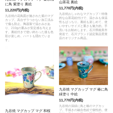
山茶花 裏絵
に鳥 紫塗り 裏絵
11,770円(内税)
11,220円(内税)
九谷焼おしゃれなマグカップ！特徴
九谷焼の花鳥図が施された紫のマグ
的な山茶花絵付けで、温かみも保温
カップ。高台ザラつかない加工済み
性もばっちり。裏絵も楽しめて、使
で傷も防止。陶器製で温かみがあ
いやすいサイズと重さも魅力的。手
り、210gの重みが安定感を与えま
洗いをお勧めします。石川県能美市
す。裏絵付きで使い終わった後も色
発送で、石川ブランド認定製品受賞
彩が楽しめ、ハートも隠れていま
店のオリジナル商品。
す。
九谷焼 マグカップ マグ 椿に鳥
緑塗り 中絵
11,770円(内税)
九谷焼の深緑に鳥と椿のマグカッ
プ。手描きの融合色絵で個性的。便
九谷焼 マグカップ マグ 和桜