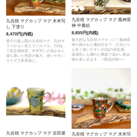
九谷焼 マグカップ マグ 風神雷
九谷焼 マグカップ マグ 木米写
神 中裏絵
し 下塗り
8,855円(内税)
8,470円(内税)
魅力的な九谷焼マグカップ！風神雷
唐子の遊ぶ図の九谷焼マグ。高台ザ
神が描かれた裏絵付きで、口当たり
ラつかない加工でツルツル。210g
も良く使いやすい210gの安定感。
で安定感抜群。木米写しの温かみと
保温性にも優れた陶器で温かい飲み
落ち着いた色彩が魅力。使いやすい
物を楽しめます。 <商品詳細へ>
サイズで多用途に。
九谷焼 マグカップ マグ 吉田屋
九谷焼 マグカップ マグ 木米写