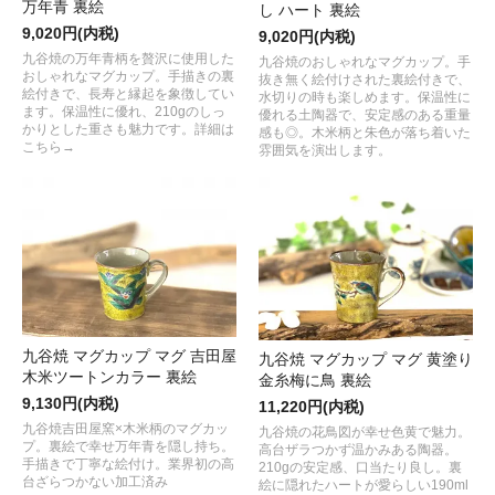
万年青 裏絵
し ハート 裏絵
9,020円(内税)
9,020円(内税)
九谷焼の万年青柄を贅沢に使用した
九谷焼のおしゃれなマグカップ。手
おしゃれなマグカップ。手描きの裏
抜き無く絵付けされた裏絵付きで、
絵付きで、長寿と縁起を象徴してい
水切りの時も楽しめます。保温性に
ます。保温性に優れ、210gのしっ
優れる土陶器で、安定感のある重量
かりとした重さも魅力です。詳細は
感も◎。木米柄と朱色が落ち着いた
こちら→
雰囲気を演出します。
九谷焼 マグカップ マグ 吉田屋
九谷焼 マグカップ マグ 黄塗り
木米ツートンカラー 裏絵
金糸梅に鳥 裏絵
9,130円(内税)
11,220円(内税)
九谷焼吉田屋窯×木米柄のマグカッ
九谷焼の花鳥図が幸せ色黄で魅力。
プ。裏絵で幸せ万年青を隠し持ち。
高台ザラつかず温かみある陶器。
手描きで丁寧な絵付け。業界初の高
210gの安定感、口当たり良し。裏
台ざらつかない加工済み
絵に隠れたハートが愛らしい190ml