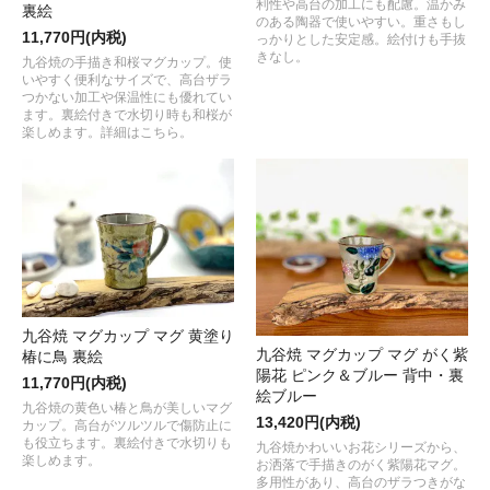
利性や高台の加工にも配慮。温かみ
裏絵
のある陶器で使いやすい。重さもし
11,770円(内税)
っかりとした安定感。絵付けも手抜
きなし。
九谷焼の手描き和桜マグカップ。使
いやすく便利なサイズで、高台ザラ
つかない加工や保温性にも優れてい
ます。裏絵付きで水切り時も和桜が
楽しめます。詳細はこちら。
九谷焼 マグカップ マグ 黄塗り
九谷焼 マグカップ マグ がく紫
椿に鳥 裏絵
陽花 ピンク＆ブルー 背中・裏
11,770円(内税)
絵ブルー
九谷焼の黄色い椿と鳥が美しいマグ
13,420円(内税)
カップ。高台がツルツルで傷防止に
も役立ちます。裏絵付きで水切りも
九谷焼かわいいお花シリーズから、
楽しめます。
お洒落で手描きのがく紫陽花マグ。
多用性があり、高台のザラつきがな