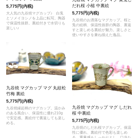
だれ桜 小槌 中裏絵
5,775円(内税)
5,775円(内税)
大人気の九谷焼マグカップ♪ 白兎
とソメイヨシノを上品に転写。陶器
九谷焼のお洒落なマグカップ。桜と
で保温性抜群。裏絵付きで水切りも
兎の絵柄、保温性抜群の陶器、裏返
楽しい♪
すと楽しめる裏絵が魅力。楽しさと
使いやすさを兼ね揃えた逸品。
九谷焼 マグカップ マグ 丸紋松
竹梅 裏絵
5,775円(内税)
九谷焼 マグカップ マグ しだれ
九谷焼縁起柄のマグカップ。温かみ
桜 中裏絵
のある風合い、保温性に優れ210g
で安定感。裏絵付で裏返しても楽し
5,775円(内税)
める。
九谷焼のしだれ桜マグカップ。保温
性に優れ、裏絵付で色彩も楽しめ
る。重量感もしっかりとし、口当た