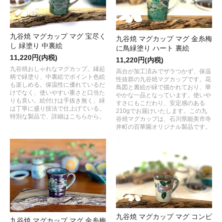
九谷焼 マグカップ マグ 宝尽く
九谷焼 マグカップ マグ 金糸梅
し 緑塗り 中裏絵
に鳥緑塗り ハート 裏絵
11,220円(内税)
11,220円(内税)
九谷焼おしゃれなマグカップ。縁起
高台が加工済みでザラつかず、保温
柄で緑塗り、中裏絵でポイント色絵
性抜群の九谷焼マグカップです。花
も楽しめる。保温性に優れているだ
鳥図と裏絵が緑で描かれており、華
けでなく、使いやすい重さと口当た
やかな一品となっています。使いや
りも良い。絵付けは手抜き無く、緑
すさにもこだわり、安定感のある
は丁寧に盛り技法で仕上げている。
210gでお届けいたします。この九
特別な製品で、詳細はこちらから。
谷焼マグカップは、石川県能美市寺
井町の百華園オリジナル製品です。
九谷焼 マグカップ マグ コンビ
九谷焼 マグカップ マグ 金糸梅