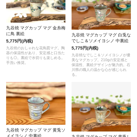
九谷焼 マグカップ マグ 金糸梅
に鳥 裏絵
九谷焼 マグカップ マグ 白兎な
でしこ＆ソメイヨシノ 中裏絵
5,775円(内税)
5,775円(内税)
九谷焼のおしゃれな花鳥図マグ。陶
器の保温性があり、安定感と口当た
九谷焼なでしこ＆ソメイヨシノが優
りも◎。裏絵で水切りも楽しめる。
美なマグカップ。210gの安定感と
手洗い推奨。
保温性、裏絵デザインが魅力的。石
川県の職人の温かな心が感じられ
る。
九谷焼 マグカップ マグ 黄兎ソ
メイヨシノ 中裏絵
九谷焼 マグカップ マグ 黄兎し