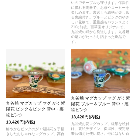
いのでテーブルも守ります。保温性
に優れる陶器で、お茶やコーヒーを
楽しめます。裏返しも絵柄が楽しめ
る裏絵付き。ブルーとピンクのやさ
しい花柄で、重量感もバランスよく
210g前後。百華園オリジナルで、
九谷焼の町から発送します。九谷焼
の魅力がたっぷり詰まった逸品で
す。
九谷焼 マグカップ マグ がく紫
九谷焼 マグカップ マグ がく紫
陽花 ブルー＆ブルー 背中・裏
陽花 ピンク＆ピンク 背中・裏
絵ピンク
絵ピンク
13,420円(内税)
13,420円(内税)
九谷焼お花マグカップ。繊細な絵付
け、裏絵デザイン、保温性、安定感
鮮やかなピンクのがく紫陽花を手描
兼ね備えた使い易さ。他にはない百
きしたおしゃれなマグカップ。高台