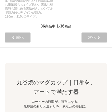
金花詰の融合が美しい！保温性に優
れ重量感もちょうど良い、裏返し乾
燥時も楽しめる裏絵付き。シンプル
で魅力的なデザインが魅力。
190ml、210gのサイズ。
36
1
36
商品中
-
商品
前へ
次へ
九谷焼のマグカップ｜日常を、
アートで満たす器
コーヒーの時間が、特別になる。
九谷焼の彩りと温もりを、あなたの毎日に。