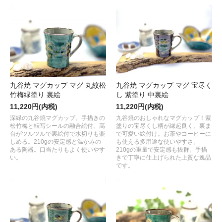
九谷焼 マグカップ マグ 丸紋松
九谷焼 マグカップ マグ 宝尽く
竹梅緑塗り 裏絵
し 紫塗り 中裏絵
11,220円(内税)
11,220円(内税)
深緑の九谷焼マグカップ。手描きの
九谷焼のおしゃれなマグカップ！紫
松竹梅と転写シールの融合絵付。高
塗りの宝尽くし柄が縁起良く、裏ま
台がツルツルで裏絵付で水切りも楽
で可愛い絵付け。お茶やコーヒーに
しめる。210gの安定感と温かみの
も使える多用途な使いやすさ。
ある陶器。口当たりもよく使いやす
210gの重量で安定感も抜群。手描
い。
きで丁寧に仕上げられた上質な逸品
です。