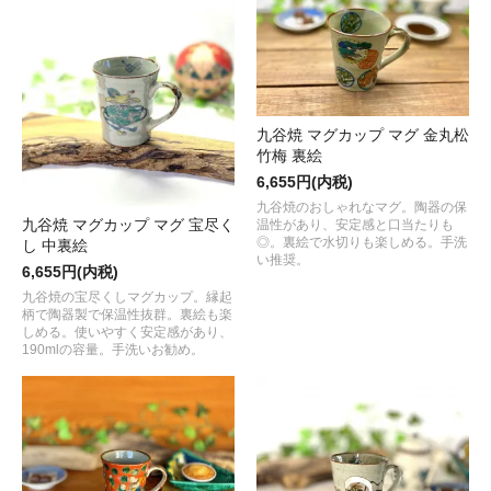
九谷焼 マグカップ マグ 金丸松
竹梅 裏絵
6,655円(内税)
九谷焼のおしゃれなマグ。陶器の保
九谷焼 マグカップ マグ 宝尽く
温性があり、安定感と口当たりも
◎。裏絵で水切りも楽しめる。手洗
し 中裏絵
い推奨。
6,655円(内税)
九谷焼の宝尽くしマグカップ。縁起
柄で陶器製で保温性抜群。裏絵も楽
しめる。使いやすく安定感があり、
190mlの容量。手洗いお勧め。