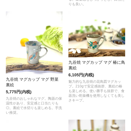
りも良い。
九谷焼 マグカップ マグ 椿に鳥
裏絵
6,105円(内税)
九谷焼 マグカップ マグ 野菜
魅力的な九谷焼の花鳥図マグカッ
裏絵
プ。210gで安定感抜群、裏絵の椿
も楽しめる。使い勝手も抜群で、食
5,775円(内税)
器洗い乾燥機を使用しなくても美し
九谷焼のおしゃれなマグ。陶器の保
さキープ。
温性があり、安定感と口当たりも
◎。裏絵で水切りも楽しめる。手洗
い推奨。