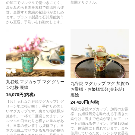
華園オリジナル。
の加工でツルツルで傷つきにくく、
温かみのある陶器素材で保温性も抜
群。裏返すと裏絵の紫陽花が楽しめ
ます。ブランド製品で石川県能美市
から直送。手洗いをお勧めします。
九谷焼 マグカップ マグ グリー
九谷焼 マグカップ マグ 加賀の
ン地桜 裏絵
お殿様・お姫様気分(金花詰)
15,070円(内税)
裏絵
【おしゃれな九谷焼マグカップ】グ
24,420円(内税)
リーン地に桜が咲く、手作りの美し
高級九谷焼マグカップ。加賀のお殿
いマグカップです。裏まで桜模様が
様・お姫様気分を味わえる手描きの
施され、一杯で二度楽しめます。ツ
絵付け。裏まで色絵が楽しめて、ハ
ルツルの口当たりと程よい重みがあ
ートが隠れるデザイン。容量190ml
り、日常の使い勝手も抜群です。日
で、保温性にも優れています。金を
本の伝統工芸品である九谷焼の技術
使用しているため、レンジや食器洗