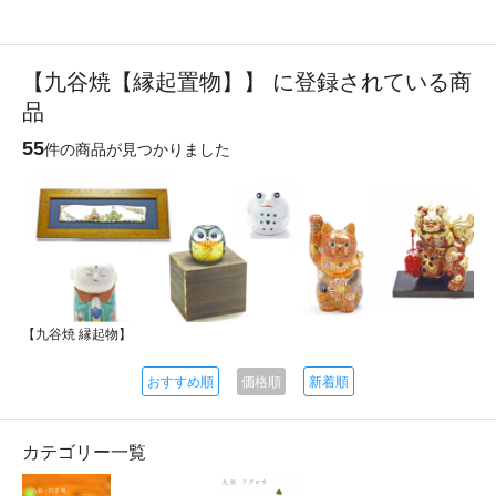
【九谷焼【縁起置物】】 に登録されている商
品
55
件の商品が見つかりました
【九谷焼 縁起物】
おすすめ順
価格順
新着順
カテゴリー一覧