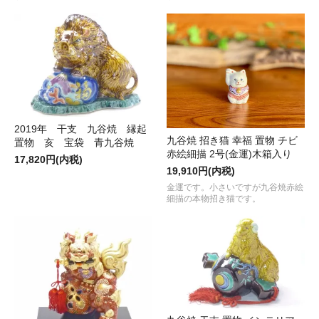
2019年 干支 九谷焼 縁起
九谷焼 招き猫 幸福 置物 チビ
置物 亥 宝袋 青九谷焼
赤絵細描 2号(金運)木箱入り
17,820円(内税)
19,910円(内税)
金運です。小さいですが九谷焼赤絵
細描の本物招き猫です。