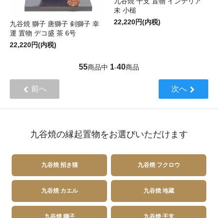
九谷焼 干支 置物 インテリア
未 小槌
22,220円(内税)
九谷焼 獅子 唐獅子 剣獅子 幸
運 置物 デコ盛 茶 6号
22,220円(内税)
55
1
40
商品中
-
商品
前へ
次へ
九谷焼の縁起置物をお選びいただけます
九谷焼 招き猫
九谷焼 フクロウ
九谷焼 カエル
九谷焼 地蔵
九谷焼 獅子
九谷焼 干支