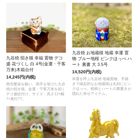
九谷焼 お地蔵様 地蔵 幸運 置
九谷焼 招き猫 幸福 置物 デコ
物 ブルー地桜 ピンクほっぺ ハ
盛 花づくし 白 4号(金運・千客
ート 裏書 大 3.5号
万来)木箱台付
14,520円(内税)
14,245円(内税)
幸運を呼ぶ九谷焼 地蔵置物。手描
きで縁起的なお地蔵様は丸顔にピン
商売繁栄を願い、両手を挙げた九谷
クほっぺ。桜柄とハートの裏書きが
焼の招き猫。金運・千客万来を招く
隠れた幸せアイテム。
デコ盛絵付け。サイズ：高さ12×幅
7×奥行7?。