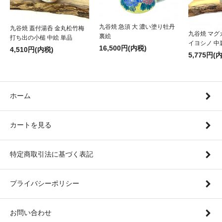
九谷焼 急須 大 濃い塗り牡丹
九谷焼 蓋付湯呑 金丸松竹梅
九谷焼 マグ
裏絵
打ち出の小槌 中絵 単品
イヨシノ 中
16,500円(内税)
4,510円(内税)
5,775円(
ホーム
カートを見る
特定商取引法に基づく表記
プライバシーポリシー
お問い合わせ