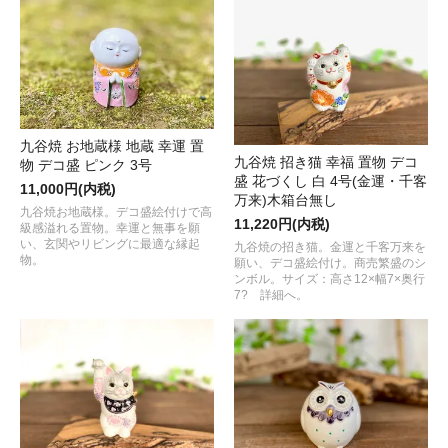
九谷焼 お地蔵様 地蔵 幸運 置
九谷焼 招き猫 幸福 置物 デコ
物 デコ盛 ピンク 3号
盛 花づくし 白 4号(金運・千客
11,000円(内税)
万来)木箱台無し
九谷焼お地蔵様。デコ盛絵付けで高
11,220円(内税)
級感溢れる置物。幸運と無事を願
い、玄関やリビングに最適な縁起
九谷焼の招き猫。金運と千客万来を
物。
願い、デコ盛絵付け。商売繁盛のシ
ンボル。サイズ：高さ12×幅7×奥行
7? 詳細へ。