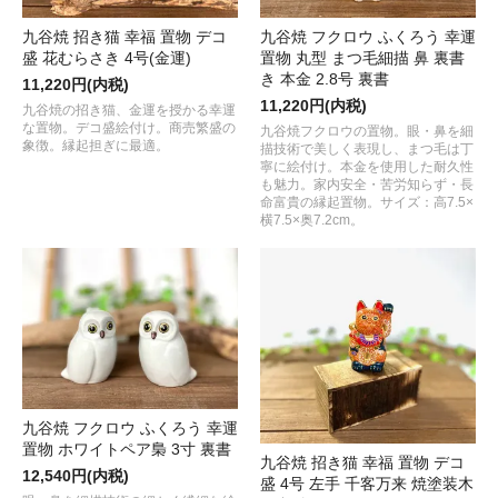
九谷焼 招き猫 幸福 置物 デコ
九谷焼 フクロウ ふくろう 幸運
盛 花むらさき 4号(金運)
置物 丸型 まつ毛細描 鼻 裏書
き 本金 2.8号 裏書
11,220円(内税)
11,220円(内税)
九谷焼の招き猫、金運を授かる幸運
な置物。デコ盛絵付け。商売繁盛の
九谷焼フクロウの置物。眼・鼻を細
象徴。縁起担ぎに最適。
描技術で美しく表現し、まつ毛は丁
寧に絵付け。本金を使用した耐久性
も魅力。家内安全・苦労知らず・長
命富貴の縁起置物。サイズ：高7.5×
横7.5×奥7.2cm。
九谷焼 フクロウ ふくろう 幸運
置物 ホワイトペア梟 3寸 裏書
九谷焼 招き猫 幸福 置物 デコ
12,540円(内税)
盛 4号 左手 千客万来 焼塗装木