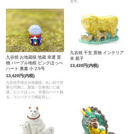
美市。
九谷焼 干支 置物 インテリア
九谷焼 お地蔵様 地蔵 幸運 置
未 親子
物 パープル地桜 ピンクほっぺ
13,420円(内税)
ハート 裏書 小 2.5号
13,420円(内税)
九谷焼手描きお地蔵様。丸い顔で何
事も円満に。新築・古希祝いに最
適。ピンクほっぺ、幸運のハート飾
る。コンパクトで縁起良し。