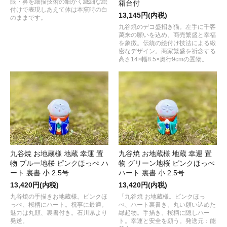
眼・鼻を細描技術の細かく繊細な絵
箱台付
付けで表現しあえて体は本窯時の白
13,145円(内税)
のままです。
九谷焼のデコ盛招き猫。左手に千客
萬来の願いを込め、商売繁盛と幸福
を象徴。伝統の絵付け技法による緻
密なデザイン。商家繁盛を祈念する
高さ14×幅8.5×奥行9cmの置物。
九谷焼 お地蔵様 地蔵 幸運 置
九谷焼 お地蔵様 地蔵 幸運 置
物 ブルー地桜 ピンクほっぺ ハ
物 グリーン地桜 ピンクほっぺ
ート 裏書 小 2.5号
ハート 裏書 小 2.5号
13,420円(内税)
13,420円(内税)
九谷焼の手描きお地蔵様。ピンクほ
「九谷焼 お地蔵様。ピンクほっ
っぺ、桜柄にハート。祝事に最適。
ぺ、ハート裏書き。丸い願い込めた
魅力は丸顔、裏書付き。石川県より
縁起物。手描き、桜柄に隠しハー
発送。
ト。幸運と安全を願う。発送元：能