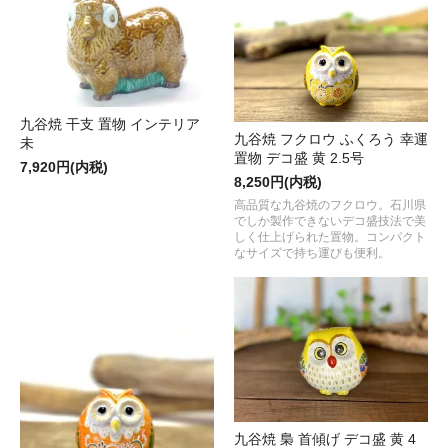
九谷焼 干支 置物 インテリア
九谷焼 フクロウ ふくろう 幸運
未
置物 デコ盛 黄 2.5号
7,920円(内税)
8,250円(内税)
高品質な九谷焼のフクロウ。石川県
でしか製作できないデコ盛技法で美
しく仕上げられた置物。コンパクト
なサイズで持ち運びも便利。
九谷焼 梟 首傾げ デコ盛 黄 4