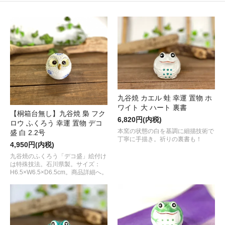
九谷焼 カエル 蛙 幸運 置物 ホ
ワイト 大 ハート 裏書
【桐箱台無し】九谷焼 梟 フク
6,820円(内税)
ロウ ふくろう 幸運 置物 デコ
本窯の状態の白を基調に細描技術で
盛 白 2.2号
丁寧に手描き。祈りの裏書も！
4,950円(内税)
九谷焼のふくろう「デコ盛」絵付け
は特殊技法。石川県製。サイズ：
H6.5×W6.5×D6.5cm。商品詳細へ。