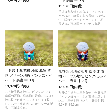
ート 裏書 中 3号
13,420円(内税)
13,970円(内税)
手描き九谷焼お地蔵様。ピンクほっ
ぺと桜柄、幸運を願う置物。桜絵の
中に隠れたハートがポイント。石川
県発祥の百華園オリジナル製品。
九谷焼 お地蔵様 地蔵 幸運 置
九谷焼 お地蔵様 地蔵 幸運 置
物 グリーン地桜 ピンクほっぺ
物 パープル地桜 ピンクほっぺ
ハート 裏書 中 3号
ハート 裏書 中 3号
13,970円(内税)
13,970円(内税)
九谷焼手描き地蔵。ピンクほっぺ、
九谷焼手描きの幸運置物。全身桜柄
幸運の置物。縁起物に最適。丸いお
でピンクほっぺ。お地蔵様の願いを
地蔵様で何事も丸く収まります様
込め、幸せを呼び込む。身長9×幅
に。ハート裏書済み。オリジナル製
5.9×奥行5.9cm
品、石川県発送。