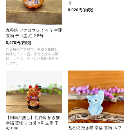
号
9,020円(内税)
九谷焼 フクロウ ふくろう 幸運
置物 デコ盛 紅 2.5号
8,470円(内税)
九谷焼のフクロウ。幸運を象徴し、
特殊な『デコ盛』絵付け技法で製
作。サイズ：高さ7.5×幅8×奥行き
7.5cm。
【桐箱台無し】九谷焼 招き猫
幸福 置物 デコ盛 4号 左手 千
九谷焼 招き猫 幸福 置物 ホワ
客万来