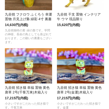
九谷焼 フクロウ ふくろう 幸運
九谷焼 干支 置物 インテリア
置物 月見上げ梟 緑彩 4寸 裏書
午 ウマ 現品限り
14,630円(内税)
15,620円(内税)
九谷焼独特の黄･緑の梟です。学問
の神様、長命の鳥としても喜ばれて
おります。この願いの裏書もござい
ます。
九谷焼 招き猫 幸福 置物 黄色
九谷焼 招き猫 幸福 置物 黄色
唐草 2号(千客万来)木箱入り
唐草 2号(金運)木箱入り
17,215円(内税)
17,215円(内税)
小さいですがこだわった招き猫で
小さいですがこだわった招き猫で
す。千客万来
す。金運