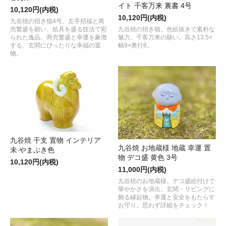
イト 千客万来 裏書 4号
10,120円(内税)
10,120円(内税)
九谷焼の招き猫4号。左手招福と商
九谷焼の招き猫。色絵抜きで素朴な
売繁盛を願い、絵具を盛る技法で彩
魅力。千客万来の願い。高さ13.5×
られた逸品。商売繁盛と幸運を象徴
幅9×奥行8。
する、玄関にぴったりな幸福の置
物。
九谷焼 干支 置物 インテリア
九谷焼 お地蔵様 地蔵 幸運 置
未 やまぶき色
物 デコ盛 黄色 3号
10,120円(内税)
11,000円(内税)
九谷焼のお地蔵様。デコ盛絵付けで
華やかさを演出。玄関・リビングに
飾る縁起物。幸運と安全をもたらす
お守り。思わず詳細をチェック！