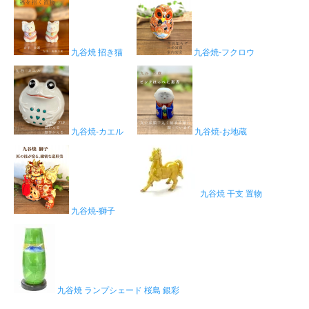
九谷焼 招き猫
九谷焼-フクロウ
九谷焼-カエル
九谷焼-お地蔵
九谷焼 干支 置物
九谷焼-獅子
九谷焼 ランプシェード 桜島 銀彩