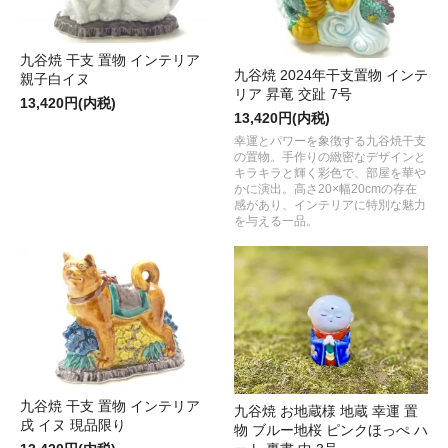
九谷焼 干支 置物 インテリア
九谷焼 2024年干支置物 インテ
親子白イヌ
リア 昇竜 交趾 7号
13,420円(内税)
13,420円(内税)
幸運とパワーを象徴する九谷焼干支
の置物。手作りの緻密なデザインと
キラキラと輝く彩色で、部屋を華や
かに演出。高さ20×幅20cmの存在
感があり、インテリアに特別な魅力
を与える一品。
九谷焼 干支 置物 インテリア
九谷焼 お地蔵様 地蔵 幸運 置
戌 イヌ 現品限り
物 ブルー地桜 ピンクほっぺ ハ