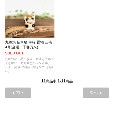
九谷焼 招き猫 幸福 置物 三毛
4号(金運・千客万来)
SOLD OUT
九谷焼の三毛招き猫。金運と千客万
来を願い、商売繁盛のシンボル。サ
イズ：高さ12×幅7×奥行7cm 詳細
へ。
11
1
11
商品中
-
商品
前へ
次へ