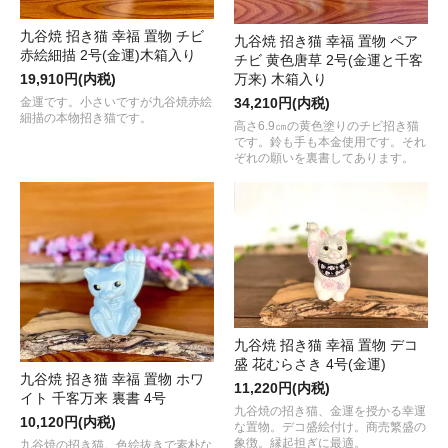
九谷焼 招き猫 幸福 置物 チビ
九谷焼 招き猫 幸福 置物 ペア
赤絵細描 2号(金運)木箱入り
チビ 黄色唐草 2号(金運と千客
19,910円(内税)
万来) 木箱入り
金運です。小さいですが九谷焼赤絵
34,210円(内税)
細描の本物招き猫です。
高さ6.9㎝の黄色塗りのチビ招き猫
です。鈴も手も本金使用です。それ
ぞれの願いを裏書してあります。
九谷焼 招き猫 幸福 置物 デコ
盛 花むらさき 4号(金運)
九谷焼 招き猫 幸福 置物 ホワ
11,220円(内税)
イト 千客万来 裏書 4号
九谷焼の招き猫、金運を授かる幸運
10,120円(内税)
な置物。デコ盛絵付け。商売繁盛の
象徴。縁起担ぎに最適。
九谷焼の招き猫。色絵抜きで素朴な