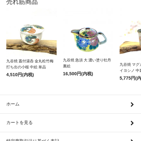
売れ筋商品
九谷焼 急須 大 濃い塗り牡丹
九谷焼 蓋付湯呑 金丸松竹梅
九谷焼 マグ
裏絵
打ち出の小槌 中絵 単品
イヨシノ 中
16,500円(内税)
4,510円(内税)
5,775円(
ホーム
カートを見る