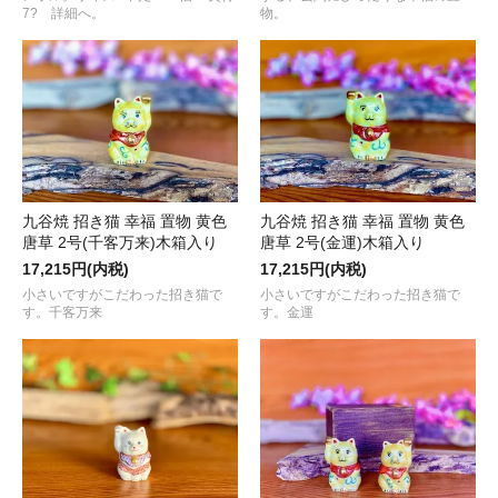
7? 詳細へ。
物。
九谷焼 招き猫 幸福 置物 黄色
九谷焼 招き猫 幸福 置物 黄色
唐草 2号(千客万来)木箱入り
唐草 2号(金運)木箱入り
17,215円(内税)
17,215円(内税)
小さいですがこだわった招き猫で
小さいですがこだわった招き猫で
す。千客万来
す。金運