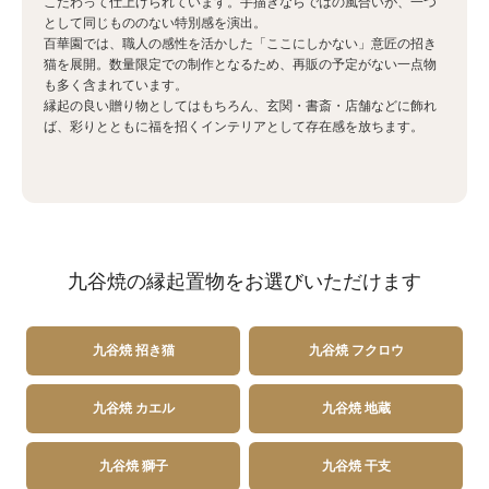
こだわって仕上げられています。手描きならではの風合いが、一つ
として同じもののない特別感を演出。
百華園では、職人の感性を活かした「ここにしかない」意匠の招き
猫を展開。数量限定での制作となるため、再販の予定がない一点物
も多く含まれています。
縁起の良い贈り物としてはもちろん、玄関・書斎・店舗などに飾れ
ば、彩りとともに福を招くインテリアとして存在感を放ちます。
九谷焼の縁起置物をお選びいただけます
九谷焼 招き猫
九谷焼 フクロウ
九谷焼 カエル
九谷焼 地蔵
九谷焼 獅子
九谷焼 干支