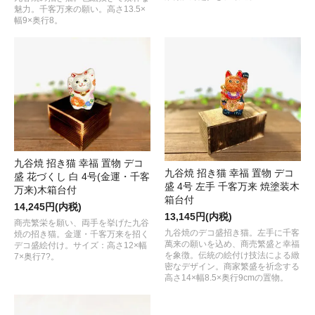
魅力。千客万来の願い。高さ13.5×
幅9×奥行8。
九谷焼 招き猫 幸福 置物 デコ
九谷焼 招き猫 幸福 置物 デコ
盛 花づくし 白 4号(金運・千客
盛 4号 左手 千客万来 焼塗装木
万来)木箱台付
箱台付
14,245円(内税)
13,145円(内税)
商売繁栄を願い、両手を挙げた九谷
九谷焼のデコ盛招き猫。左手に千客
焼の招き猫。金運・千客万来を招く
萬来の願いを込め、商売繁盛と幸福
デコ盛絵付け。サイズ：高さ12×幅
を象徴。伝統の絵付け技法による緻
7×奥行7?。
密なデザイン。商家繁盛を祈念する
高さ14×幅8.5×奥行9cmの置物。