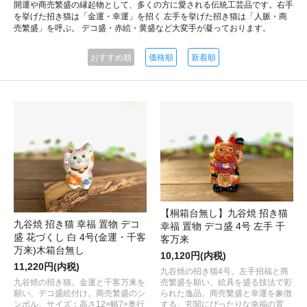
開運や商売繁盛の縁起物として、多くの方に愛される伝統工芸品です。右手
を挙げた招き猫は「金運・幸運」を招く 左手を挙げた招き猫は「人脈・商
売繁盛」を呼ぶ。 デコ盛・赤絵・黄盛など大変手が凝っております。
おすすめ順
価格順
新着順
【桐箱台無し】九谷焼 招き猫
九谷焼 招き猫 幸福 置物 デコ
幸福 置物 デコ盛 4号 左手 千
盛 花づくし 白 4号(金運・千客
客万来
万来)木箱台無し
10,120円(内税)
11,220円(内税)
九谷焼の招き猫4号。左手招福と商
九谷焼の招き猫。金運と千客万来を
売繁盛を願い、絵具を盛る技法で彩
願い、デコ盛絵付け。商売繁盛のシ
られた逸品。商売繁盛と幸運を象徴
ンボル。サイズ：高さ12×幅7×奥行
する、玄関にぴったりな幸福の置