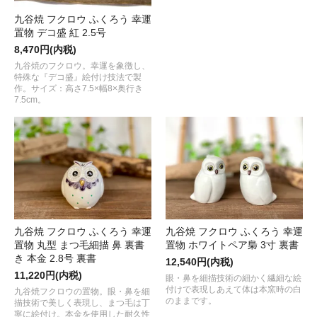
九谷焼 フクロウ ふくろう 幸運
置物 デコ盛 紅 2.5号
8,470円(内税)
九谷焼のフクロウ。幸運を象徴し、
特殊な『デコ盛』絵付け技法で製
作。サイズ：高さ7.5×幅8×奥行き
7.5cm。
九谷焼 フクロウ ふくろう 幸運
九谷焼 フクロウ ふくろう 幸運
置物 丸型 まつ毛細描 鼻 裏書
置物 ホワイトペア梟 3寸 裏書
き 本金 2.8号 裏書
12,540円(内税)
11,220円(内税)
眼・鼻を細描技術の細かく繊細な絵
付けで表現しあえて体は本窯時の白
九谷焼フクロウの置物。眼・鼻を細
のままです。
描技術で美しく表現し、まつ毛は丁
寧に絵付け。本金を使用した耐久性