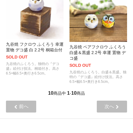
九谷焼 フクロウ ふくろう 幸運
九谷焼 ペアフクロウ ふくろう
置物 デコ盛 白 2.2号 桐箱台付
白盛＆黒盛 2.2号 幸運 置物 デ
SOLD OUT
コ盛
九谷焼のふくろう。独特の『デコ
SOLD OUT
盛』絵付け技法。桐箱付き。高さ
九谷焼のふくろう。白盛＆黒盛。独
6.5×幅6.5×奥行き6.5cm。
特の『デコ盛』絵付け技法。高さ
6.5×幅6.5×奥行き6.5cm。
10
1
10
商品中
-
商品
前へ
次へ