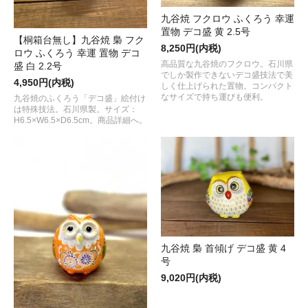
九谷焼 フクロウ ふくろう 幸運
置物 デコ盛 黄 2.5号
【桐箱台無し】九谷焼 梟 フク
8,250円(内税)
ロウ ふくろう 幸運 置物 デコ
高品質な九谷焼のフクロウ。石川県
盛 白 2.2号
でしか製作できないデコ盛技法で美
4,950円(内税)
しく仕上げられた置物。コンパクト
なサイズで持ち運びも便利。
九谷焼のふくろう「デコ盛」絵付け
は特殊技法。石川県製。サイズ：
H6.5×W6.5×D6.5cm。商品詳細へ。
九谷焼 梟 首傾げ デコ盛 黄 4
号
9,020円(内税)