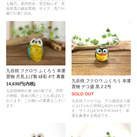
も魅力。家内安全・苦労知らず・長
命富貴の縁起置物。サイズ：高7.5×
横7.5×奥7.2cm。
九谷焼 フクロウ ふくろう 幸運
置物 月見上げ梟 緑彩 4寸 裏書
九谷焼 フクロウ ふくろう 幸運
14,630円(内税)
置物 デコ盛 黒 2.2号
九谷焼独特の黄･緑の梟です。学問
SOLD OUT
の神様、長命の鳥としても喜ばれて
おります。この願いの裏書もござい
九谷焼フクロウは、デコ盛技法で盛
ます。
り上げられた特別な絵付けが魅力で
す。サイズは6.5×6.5×6.5cmで、幸
運を象徴する商品です。