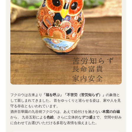
フクロウは古来より
「福を呼ぶ」「不苦労（苦労知らず）」
の象徴と
して親しまれてきました。 首をゆっくりと巡らせる姿は、家や人を見
守る存在ともいわれています。
酒井百華園の九谷焼フクロウは、あえて絵付けを施さない
本窯の白磁
から、 九谷五彩による
色絵
、さらに立体的な
デコ盛
まで、 空間や好み
に合わせてお選びいただける多彩な表情を揃えました。