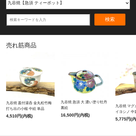
検索
売れ筋商品
九谷焼 急須 大 濃い塗り牡丹
九谷焼 蓋付湯呑 金丸松竹梅
九谷焼 マグ
裏絵
打ち出の小槌 中絵 単品
イヨシノ 中
16,500円(内税)
4,510円(内税)
5,775円(