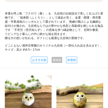
幸運を呼ぶ鳥「フクロウ（梟）」を、九谷焼の伝統技法で美しく仕上げた置
物です。 「福来朗（ふくろう）」として縁起が良く、金運・開運・商売繁
盛・学業成就のシンボルとして愛されています。 熟練の職人による繊細な
絵付けが施され、九谷焼ならではの華やかな色彩と高級感を感じられる逸品
です 「不苦労（苦労知らず）」の意味を持つ縁起物として、玄関や書斎、
リビングなど暮らしの中に静かな福を招きます。
贈る方の想いが伝わる、ギフトにも最適な九谷焼の置物です。
どこにもない酒井百華園のオリジナル九谷焼（一部仕入れ品を含みます）。
サイズ：高さ 約6.5～17cm
おすすめ順
価格順
新着順