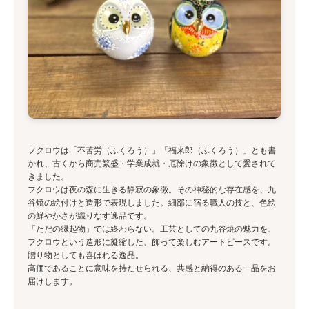
フクロウは「不苦労（ふくろう）」「福来郎（ふくろう）」とも書
かれ、古くから商売繁盛・学業成就・厄除けの象徴として愛されて
きました。
フクロウは夜の森に生きる静寂の象徴。その神秘的な存在感を、九
谷焼の絵付けと造形で表現しました。細部に宿る職人の技と、色絵
の鮮やかさが織りなす逸品です。
「ただの縁起物」では終わらない。工芸としての九谷焼の魅力を、
フクロウという造形に凝縮した、飾って楽しむアートピースです。
贈り物としても喜ばれる逸品。
高価であることに意味を持たせられる、共感と納得のある一品をお
届けします。