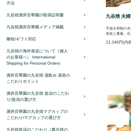
方法
九谷焼酒井百華園の取得証明書
九谷焼 夫婦
九谷焼酒井百華園メディア掲載
手描き和桜の夫
形状と重量。石
梱包/ギフト対応
21,340円(内
九谷焼の海外発送について（個人
のお客様へ） International
Shipping for Personal Orders
酒井百華園の九谷焼 湯飲み 湯呑の
こだわりポイント
酒井百華園の九谷焼 急須のこだわ
り/急須の選び方
酒井百華園の九谷焼マグカップの
こだわり/マグカップの選び方
九谷焼急須のこだわり（萬古焼の