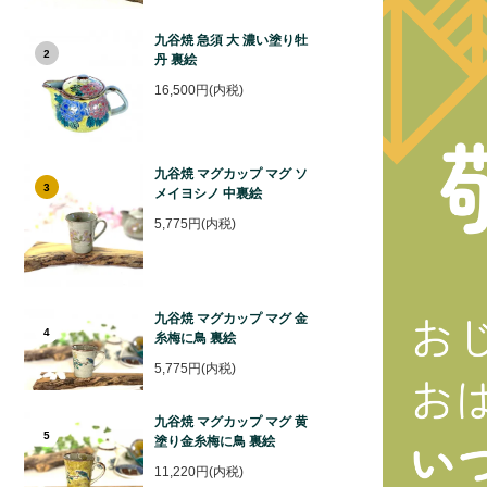
九谷焼 急須 大 濃い塗り牡
2
丹 裏絵
16,500円(内税)
九谷焼 マグカップ マグ ソ
3
メイヨシノ 中裏絵
5,775円(内税)
九谷焼 マグカップ マグ 金
4
糸梅に鳥 裏絵
5,775円(内税)
九谷焼 マグカップ マグ 黄
5
塗り金糸梅に鳥 裏絵
11,220円(内税)