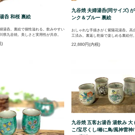
九谷焼 夫婦湯呑(同サイズ) 
湯呑 和桜 裏絵
ンク＆ブルー 裏絵
婦湯呑。裏絵で個性溢れる。飲みやすい
おしゃれな手描きがく紫陽花湯呑。高
川県九谷焼。美しさと実用性が共存。
工済み。裏返し乾燥で楽しめる裏絵付
税)
22,880円(内税)
九谷焼 五客お湯呑 湯飲み 大
こ/宝尽くし/椿に鳥/風神雷神