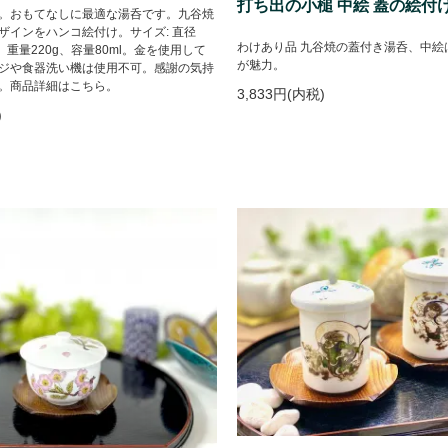
打ち出の小槌 中絵 蓋の絵付
。おもてなしに最適な湯呑です。九谷焼
ザインをハンコ絵付け。サイズ: 直径
わけあり品 九谷焼の蓋付き湯呑、中絵
cm、重量220g、容量80ml。金を使用して
が魅力。
ジや食器洗い機は使用不可。感謝の気持
。商品詳細はこちら。
3,833円(内税)
)