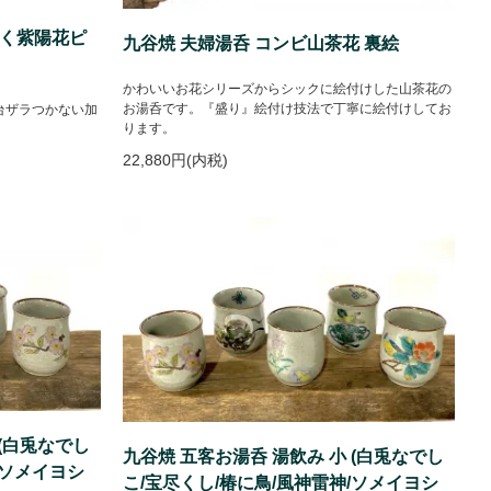
がく紫陽花ピ
九谷焼 夫婦湯呑 コンビ山茶花 裏絵
かわいいお花シリーズからシックに絵付けした山茶花の
お湯呑です。『盛り』絵付け技法で丁寧に絵付けしてお
台ザラつかない加
ります。
。
22,880円(内税)
 (白兎なでし
九谷焼 五客お湯呑 湯飲み 小 (白兎なでし
/ソメイヨシ
こ/宝尽くし/椿に鳥/風神雷神/ソメイヨシ