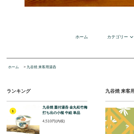
ホーム
カテゴリー
ホーム
>
九谷焼 来客用湯呑
ランキング
九谷焼 来客
九谷焼 蓋付湯呑 金丸松竹梅
1
打ち出の小槌 中絵 単品
4,510円(内税)