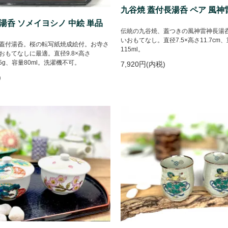
九谷焼 蓋付長湯呑 ペア 風神
湯呑 ソメイヨシノ 中絵 単品
伝統の九谷焼、蓋つきの風神雷神長湯
いおもてなし。直径7.5×高さ11.7cm、
蓋付湯呑。桜の転写紙焼成絵付。お寺さ
115ml。
おもてなしに最適。直径9.8×高さ
25g、容量80ml。洗濯機不可。
7,920円(内税)
)