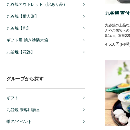
九谷焼アウトレット（訳あり品）
九谷焼 蓋付
九谷焼【雛人形】
九谷焼の上品な
九谷焼【兜】
んやご来客への
8.1cm、重量2
ギフト用 焼き塗装木箱
4,510円(内税
九谷焼【花器】
グループから探す
ギフト
九谷焼 来客用湯呑
季節/イベント