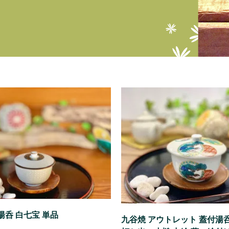
呑 白七宝 単品
九谷焼 アウトレット 蓋付湯