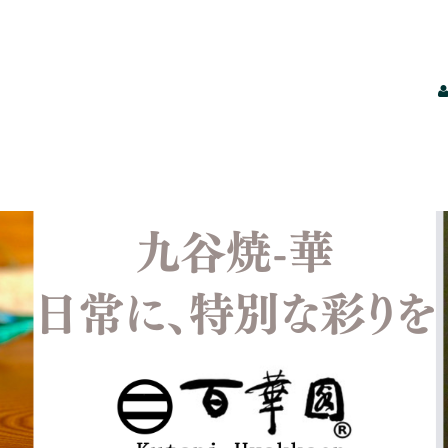
【酒井百華園｜九谷焼の伝統美を暮らしに】