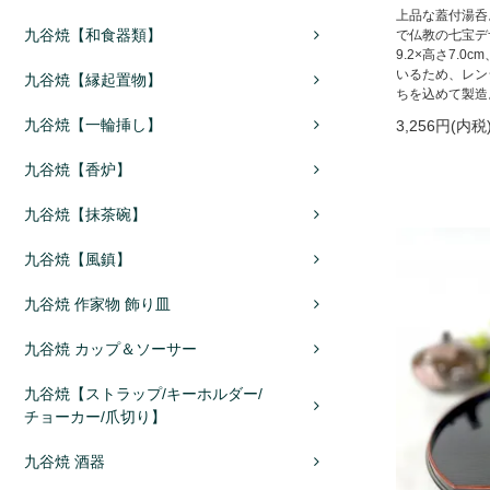
上品な蓋付湯呑
九谷焼【和食器類】
で仏教の七宝デ
9.2×高さ7.0
いるため、レン
九谷焼【縁起置物】
ちを込めて製造
九谷焼【一輪挿し】
3,256円(内税
九谷焼【香炉】
九谷焼【抹茶碗】
九谷焼【風鎮】
九谷焼 作家物 飾り皿
九谷焼 カップ＆ソーサー
九谷焼【ストラップ/キーホルダー/
チョーカー/爪切り】
九谷焼 酒器