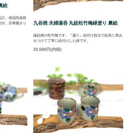
裏絵
設計。保温性抜群
九谷焼 夫婦湯呑 丸紋松竹梅緑塗り 裏絵
絵付。百華園オリ
縁起柄の松竹梅です。『盛り』絵付け技法で絵具に厚み
をつけて丁寧に絵付けした緑です。
20,680円(内税)