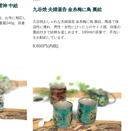
雷神 中絵
九谷焼 夫婦湯呑 金糸梅に鳥 裏絵
呑。お寺に相応し
九谷焼おしゃれな夫婦湯呑 金糸梅に鳥 裏絵。陶器で保
重量240g、容量
温性に優れ、男性・女性にぴったりのサイズ感。自慢の
裏絵付きで絵柄を楽しめます。190mlの容量で、手洗い
をお勧めしています。
8,800円(内税)