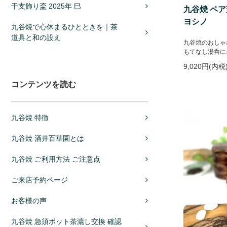
干支飾り盃 2025年 巳
九谷焼 ペ
ヨシノ
九谷焼で心休まるひとときを｜茶
道具と和の設え
九谷焼のおしゃ
もてなし湯呑に
9,020円(内税
コンテンツを読む
九谷焼 特徴
九谷焼 酒井百華園とは
九谷焼 ご利用方法 ご注意点
ご来店予約ページ
お客様の声
九谷焼 急須ポット茶漉し交換 確認