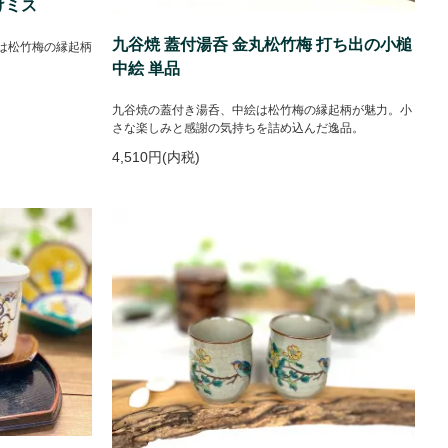
けミス
九谷焼 蓋付湯呑 金丸松竹梅 打ち出の小槌
は松竹梅の縁起柄
中絵 単品
九谷焼の蓋付き湯呑、中絵は松竹梅の縁起柄が魅力。小
さな楽しみと感謝の気持ちを詰め込んだ逸品。
4,510円(内税)