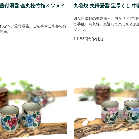
ア蓋付湯呑 金丸松竹梅＆ソメイ
九谷焼 夫婦湯呑 宝尽くし 中
縁起柄満載の夫婦湯呑。男女サイズ別
で手触りも良好。裏返しで楽しめる裏
れなペア蓋付湯呑。ご法事やご来客のお
ジナル。
最適。
11,880円(内税)
)