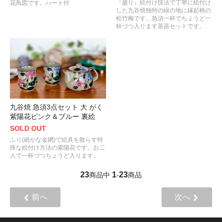
『盛り』絵付け技法で丁寧に絵付け
花鳥図です。ハート付
した九谷焼独特の緑の地に縁起柄の
松竹梅です。急須一杯でちょうど一
杯づつ入ります茶器セットです。
九谷焼 急須3点セット 大 がく
紫陽花ピンク＆ブルー 裏絵
SOLD OUT
ふり(細かな金網)で絵具を散らす特
殊な絵付け方法の紫陽花です。お二
人で一杯づつちょうど入ります。
23
1
23
商品中
-
商品
前へ
次へ