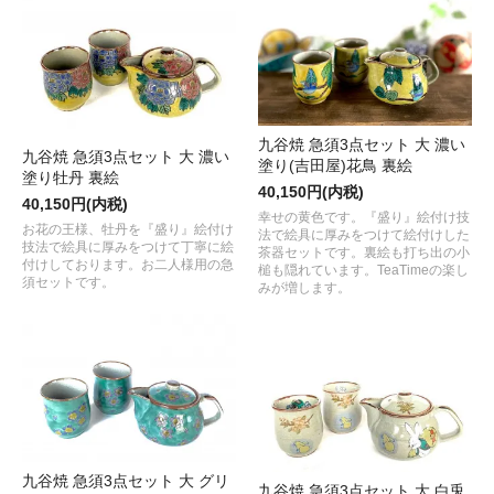
九谷焼 急須3点セット 大 濃い
九谷焼 急須3点セット 大 濃い
塗り(吉田屋)花鳥 裏絵
塗り牡丹 裏絵
40,150円(内税)
40,150円(内税)
幸せの黄色です。『盛り』絵付け技
お花の王様、牡丹を『盛り』絵付け
法で絵具に厚みをつけて絵付けした
技法で絵具に厚みをつけて丁寧に絵
茶器セットです。裏絵も打ち出の小
付けしております。お二人様用の急
槌も隠れています。TeaTimeの楽し
須セットです。
みが増します。
九谷焼 急須3点セット 大 グリ
九谷焼 急須3点セット 大 白兎