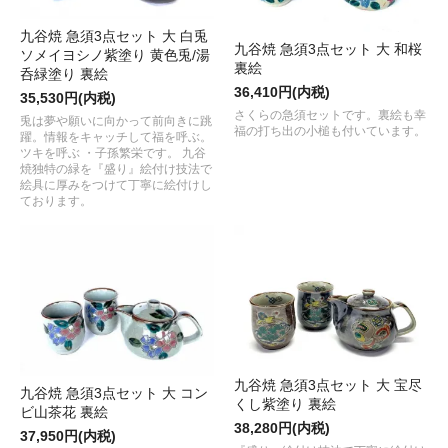
九谷焼 急須3点セット 大 白兎
九谷焼 急須3点セット 大 和桜
ソメイヨシノ紫塗り 黄色兎/湯
裏絵
呑緑塗り 裏絵
36,410円(内税)
35,530円(内税)
さくらの急須セットです。裏絵も幸
兎は夢や願いに向かって前向きに跳
福の打ち出の小槌も付いています。
躍。情報をキャッチして福を呼ぶ。
ツキを呼ぶ ・子孫繁栄です。 九谷
焼独特の緑を『盛り』絵付け技法で
絵具に厚みをつけて丁寧に絵付けし
ております。
九谷焼 急須3点セット 大 宝尽
九谷焼 急須3点セット 大 コン
くし紫塗り 裏絵
ビ山茶花 裏絵
38,280円(内税)
37,950円(内税)