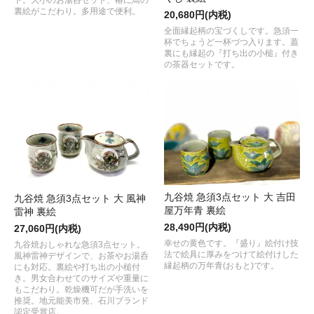
裏絵がこだわり。多用途で便利。
20,680円(内税)
全面縁起柄の宝づくしです。急須一
杯でちょうど一杯づつ入ります。蓋
裏にも縁起の『打ち出の小槌』付き
の茶器セットです。
九谷焼 急須3点セット 大 吉田
九谷焼 急須3点セット 大 風神
屋万年青 裏絵
雷神 裏絵
28,490円(内税)
27,060円(内税)
幸せの黄色です。『盛り』絵付け技
九谷焼おしゃれな急須3点セット。
法で絵具に厚みをつけて絵付けした
風神雷神デザインで、お茶やお湯呑
縁起柄の万年青(おもと)です。
にも対応。裏絵や打ち出の小槌付
き。男女合わせてのサイズや重量に
もこだわり。乾燥機可だが手洗いを
推奨。地元能美市発、石川ブランド
認定受賞店。