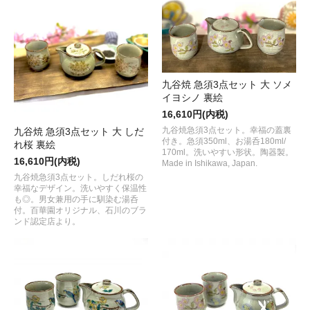
九谷焼 急須3点セット 大 ソメ
イヨシノ 裏絵
16,610円(内税)
九谷焼急須3点セット。幸福の蓋裏
九谷焼 急須3点セット 大 しだ
付き。急須350ml、お湯呑180ml/
れ桜 裏絵
170ml。洗いやすい形状。陶器製。
16,610円(内税)
Made in Ishikawa, Japan.
九谷焼急須3点セット。しだれ桜の
幸福なデザイン。洗いやすく保温性
も◎。男女兼用の手に馴染む湯呑
付。百華園オリジナル、石川のブラ
ンド認定店より。