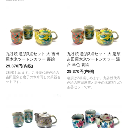
九谷焼 急須3点セット 大 吉田
九谷焼 急須3点セット 大 急須
屋木米ツートンカラー 裏絵
吉田屋木米ツートンカラー 湯
呑 単色 裏絵
29,370円(内税)
29,370円(内税)
2柄楽しめます。九谷焼代表色絵の
吉田屋窯と唐子の木米写しの茶器セ
急須は2柄楽しめます。九谷焼代表
ットです。
色絵の吉田屋窯と唐子の木米写しの
茶器セットです。