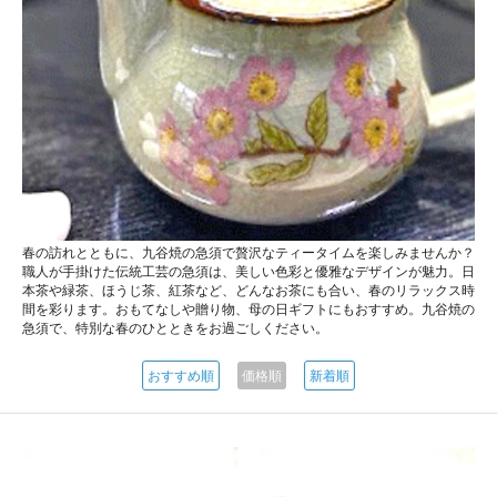
春の訪れとともに、九谷焼の急須で贅沢なティータイムを楽しみませんか？
職人が手掛けた伝統工芸の急須は、美しい色彩と優雅なデザインが魅力。日
本茶や緑茶、ほうじ茶、紅茶など、どんなお茶にも合い、春のリラックス時
間を彩ります。おもてなしや贈り物、母の日ギフトにもおすすめ。九谷焼の
急須で、特別な春のひとときをお過ごしください。
おすすめ順
価格順
新着順