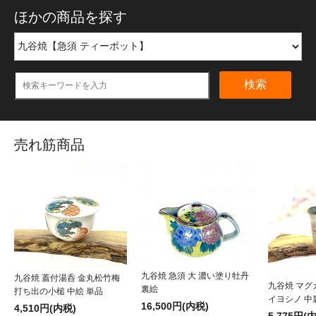
ほかの商品を探す
検索
売れ筋商品
九谷焼 急須 大 濃い塗り牡丹
九谷焼 蓋付湯呑 金丸松竹梅
九谷焼 マグ
裏絵
打ち出の小槌 中絵 単品
イヨシノ 中
16,500円(内税)
4,510円(内税)
5,775円(