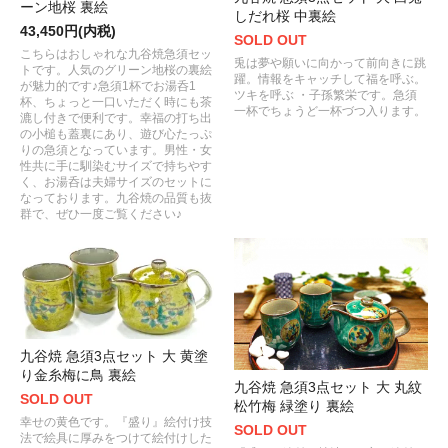
ーン地桜 裏絵
しだれ桜 中裏絵
43,450円(内税)
SOLD OUT
こちらはおしゃれな九谷焼急須セッ
兎は夢や願いに向かって前向きに跳
トです。人気のグリーン地桜の裏絵
躍。情報をキャッチして福を呼ぶ。
が魅力的です♪急須1杯でお湯呑1
ツキを呼ぶ ・子孫繁栄です。急須
杯、ちょっと一口いただく時にも茶
一杯でちょうど一杯づつ入ります。
漉し付きで便利です。幸福の打ち出
の小槌も蓋裏にあり、遊び心たっぷ
りの急須となっています。男性・女
性共に手に馴染むサイズで持ちやす
く、お湯呑は夫婦サイズのセットに
なっております。九谷焼の品質も抜
群で、ぜひ一度ご覧ください♪
九谷焼 急須3点セット 大 黄塗
り金糸梅に鳥 裏絵
九谷焼 急須3点セット 大 丸紋
SOLD OUT
松竹梅 緑塗り 裏絵
幸せの黄色です。『盛り』絵付け技
SOLD OUT
法で絵具に厚みをつけて絵付けした