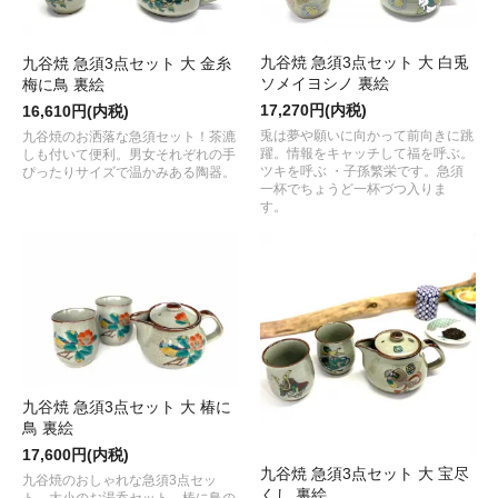
九谷焼 急須3点セット 大 白兎
九谷焼 急須3点セット 大 金糸
ソメイヨシノ 裏絵
梅に鳥 裏絵
17,270円(内税)
16,610円(内税)
兎は夢や願いに向かって前向きに跳
九谷焼のお洒落な急須セット！茶漉
躍。情報をキャッチして福を呼ぶ。
しも付いて便利。男女それぞれの手
ツキを呼ぶ ・子孫繁栄です。急須
ぴったりサイズで温かみある陶器。
一杯でちょうど一杯づつ入りま
す。
九谷焼 急須3点セット 大 椿に
鳥 裏絵
17,600円(内税)
九谷焼 急須3点セット 大 宝尽
九谷焼のおしゃれな急須3点セッ
くし 裏絵
ト。大小のお湯呑セット、椿に鳥の