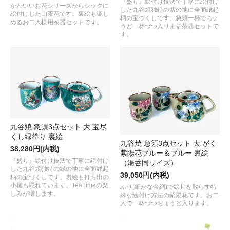
『盛り』絵付け技法で丁寧に絵付け
かわいいお花シリーズからシックに
した九谷焼独特の紫の地に全面縁起
絵付けした山茶花です。裏絵も楽し
柄の宝づくしです。急須一杯でちょ
めるお二人様用茶器セットです。
うど一杯づつ入ります茶器セットで
す。
九谷焼 急須3点セット 大 宝尽
くし緑塗り 裏絵
九谷焼 急須3点セット 大 がく
38,280円(内税)
紫陽花ブルー＆ブルー 裏絵
『盛り』絵付け技法で丁寧に絵付け
（湯呑同サイズ）
した九谷焼独特の緑の地に全面縁起
39,050円(内税)
柄の宝づくしです。裏絵も打ち出の
小槌も隠れています。TeaTimeの楽
ふり(細かな金網)で絵具を散らす特
しみが増します。
殊な絵付け方法の紫陽花です。お二
人で一杯づつちょうど入ります。