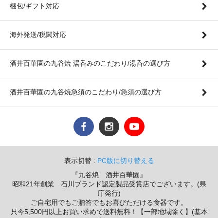
梱包/ギフト対応
海外発送/税関対応
酒井百華園の九谷焼 湯呑みのこだわり/湯呑の選び方
酒井百華園の九谷焼急須のこだわり/急須の選び方
表示切替 :
PC版に切り替える
『九谷焼 酒井百華園』
昭和21年創業 石川ブランド認定製品受賞店でございます。(県
庁発行)
ご自宅用でもご贈答でもお喜びただける食器です。
只今5,500円以上お買い求めで送料無料！【一部地域除く】(基本