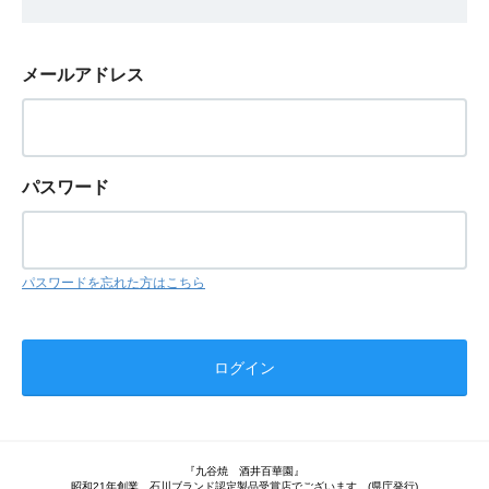
メールアドレス
パスワード
パスワードを忘れた方はこちら
『九谷焼 酒井百華園』
昭和21年創業 石川ブランド認定製品受賞店でございます。(県庁発行)