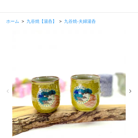
ホーム
>
九谷焼【湯呑】
>
九谷焼-夫婦湯呑