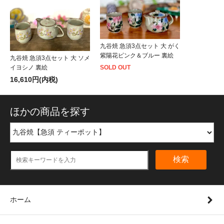
九谷焼 急須3点セット 大 がく
紫陽花ピンク＆ブルー 裏絵
九谷焼 急須3点セット 大 ソメ
イヨシノ 裏絵
SOLD OUT
16,610円(内税)
ほかの商品を探す
検索
ホーム