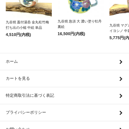
九谷焼 急須 大 濃い塗り牡丹
九谷焼 蓋付湯呑 金丸松竹梅
九谷焼 マグ
裏絵
打ち出の小槌 中絵 単品
イヨシノ 中
16,500円(内税)
4,510円(内税)
5,775円(
ホーム
カートを見る
特定商取引法に基づく表記
プライバシーポリシー