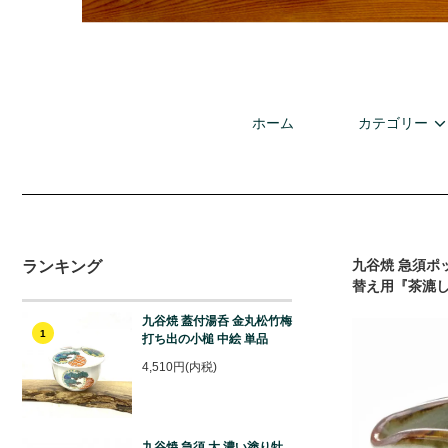
ホーム
カテゴリー
九谷焼
急須ポッ
ランキング
替え用『茶漉
九谷焼 蓋付湯呑 金丸松竹梅
1
打ち出の小槌 中絵 単品
4,510円(内税)
九谷焼 急須 大 濃い塗り牡