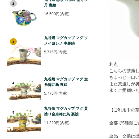
2
丹 裏絵
16,500円(内税)
九谷焼 マグカップ マグ ソ
3
メイヨシノ 中裏絵
5,775円(内税)
利点
こちらの茶漉
ちょっと一口
九谷焼 マグカップ マグ 金
4
また茶漉しが
糸梅に鳥 裏絵
永くご愛顧い
5,775円(内税)
九谷焼 マグカップ マグ 黄
【ご利用中の
5
塗り金糸梅に鳥 裏絵
全部で5種類ござ
11,220円(内税)
返品・交換は