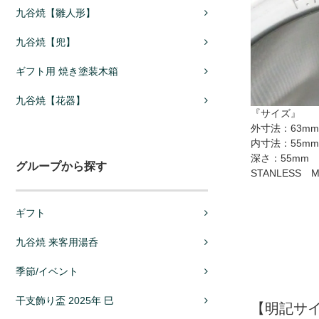
九谷焼【雛人形】
九谷焼【兜】
ギフト用 焼き塗装木箱
九谷焼【花器】
『サイズ』
外寸法：63mm
内寸法：55mm
深さ：55mm
グループから探す
STANLESS M
ギフト
九谷焼 来客用湯呑
季節/イベント
干支飾り盃 2025年 巳
【明記サイ