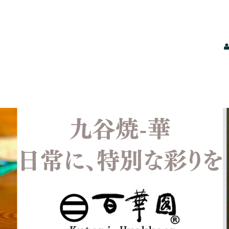
【酒井百華園｜九谷焼の伝統美を暮らしに】