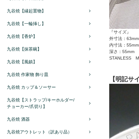
九谷焼【縁起置物】
九谷焼【一輪挿し】
『サイズ』
九谷焼【香炉】
外寸法：63mm
内寸法：55mm
九谷焼【抹茶碗】
深さ：55mm
STANLESS M
九谷焼【風鎮】
九谷焼 作家物 飾り皿
【明記サイ
九谷焼 カップ＆ソーサー
九谷焼【ストラップ/キーホルダー/
チョーカー/爪切り】
九谷焼 酒器
九谷焼アウトレット（訳あり品）