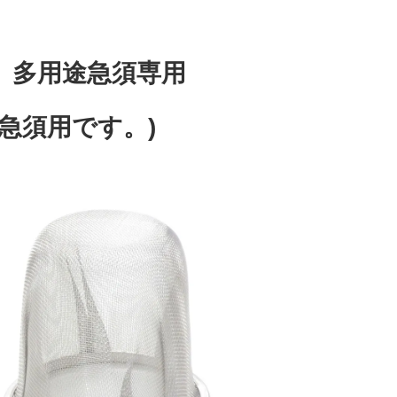
 多用途急須専用
の急須用です。)