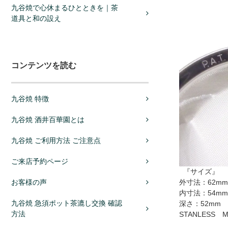
九谷焼で心休まるひとときを｜茶
道具と和の設え
コンテンツを読む
九谷焼 特徴
九谷焼 酒井百華園とは
九谷焼 ご利用方法 ご注意点
ご来店予約ページ
『サイズ』
外寸法：62mm
お客様の声
内寸法：54mm
九谷焼 急須ポット茶漉し交換 確認
深さ：52mm
方法
STANLESS M