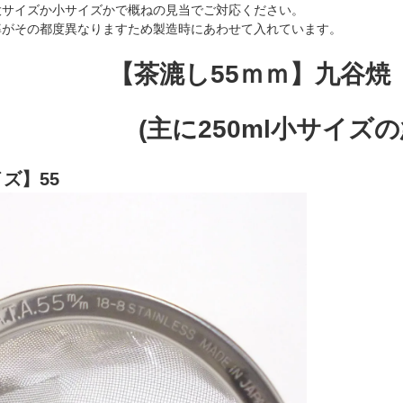
大サイズか小サイズかで概ねの見当でご対応ください。
率がその都度異なりますため製造時にあわせて入れています。
【茶漉し55ｍｍ】九谷焼
(主に250ml小サイズ
ズ】55