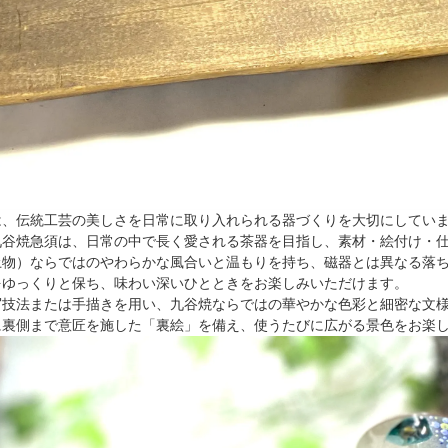
は、伝統工芸の美しさを日常に取り入れられる器づくりを大切にしてい
九谷焼急須は、日常の中で長く愛される茶器を目指し、素材・絵付け・
土物）ならではのやわらかな風合いと温もりを持ち、磁器とは異なる落
をゆっくりと保ち、味わい深いひとときをお楽しみいただけます。
写技法または手描きを用い、九谷焼ならではの華やかな色彩と細密な文
に裏側まで意匠を施した「裏絵」を備え、使うたびに広がる景色をお楽