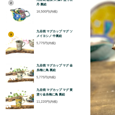
2
丹 裏絵
16,500円(内税)
九谷焼 マグカップ マグ ソ
3
メイヨシノ 中裏絵
5,775円(内税)
九谷焼 マグカップ マグ 金
4
糸梅に鳥 裏絵
5,775円(内税)
九谷焼 マグカップ マグ 黄
5
塗り金糸梅に鳥 裏絵
11,220円(内税)