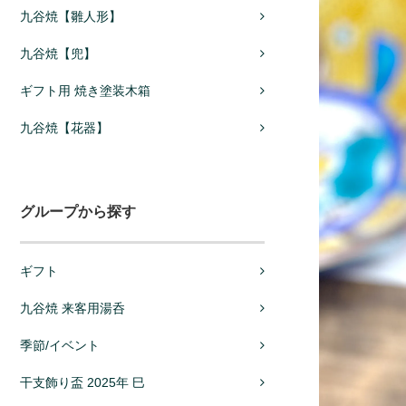
九谷焼【雛人形】
九谷焼【兜】
ギフト用 焼き塗装木箱
九谷焼【花器】
グループから探す
ギフト
九谷焼 来客用湯呑
季節/イベント
干支飾り盃 2025年 巳