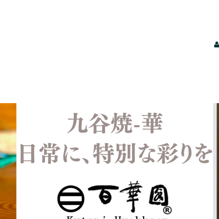
【酒井百華園｜九谷焼の伝統美を暮らしに】