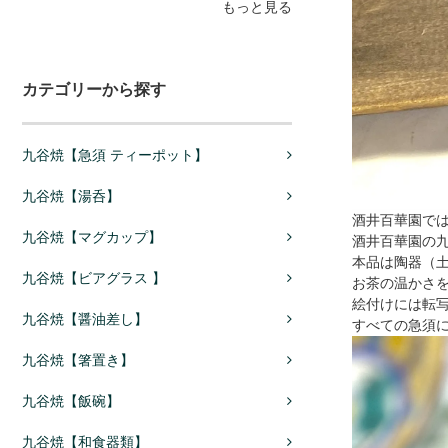
もっと見る
カテゴリーから探す
九谷焼【急須 ティーポット】
九谷焼【湯呑】
酒井百華園で
九谷焼【マグカップ】
酒井百華園の
本品は陶器（
九谷焼【ビアグラス 】
お茶の温かさ
絵付けには転
九谷焼【醤油差し】
すべての急須
九谷焼【箸置き】
九谷焼【飯碗】
九谷焼【和食器類】