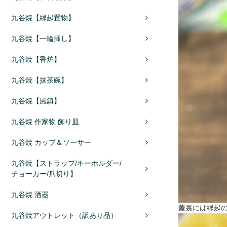
九谷焼【縁起置物】
九谷焼【一輪挿し】
九谷焼【香炉】
九谷焼【抹茶碗】
九谷焼【風鎮】
九谷焼 作家物 飾り皿
九谷焼 カップ＆ソーサー
九谷焼【ストラップ/キーホルダー/
チョーカー/爪切り】
九谷焼 酒器
蓋裏には縁起
九谷焼アウトレット（訳あり品）