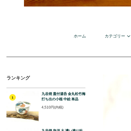
ホーム
カテゴリー
ランキング
九谷焼 蓋付湯呑 金丸松竹梅
1
打ち出の小槌 中絵 単品
4,510円(内税)
九谷焼 急須 大 濃い塗り牡