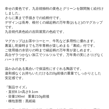
幸せの黄色です。九谷焼独特の黄色とグリーンを隙間無く絵付け
しました。
さらに裏まで手描きでの絵柄付です。
デザインは長寿、根付くの縁起柄の万年青(おもと)のマグカップ
です。
九谷焼代表色絵の吉田屋窯の色絵です。
マグカップはお茶やコーヒー、牛乳など多用性に優れます。
裏返し乾燥時までも万年青柄が楽しめまる『裏絵』付です。
ご使用後の水切りの時まで縁起柄の万年青が楽しめます。
高台ザラつかない加工でツルツルです。万年青の実にさりげなく
ハート付です。
温かみのある風合いで保温性にすぐれる陶器です。
違和感なくお持ちいただける210g前後の重量でしっかりとした
安定感です。
『製品サイズ』
・直径8.1×高さ9.1cm
・容量190ml 重量210g前後
・梱包形態：黒紙箱