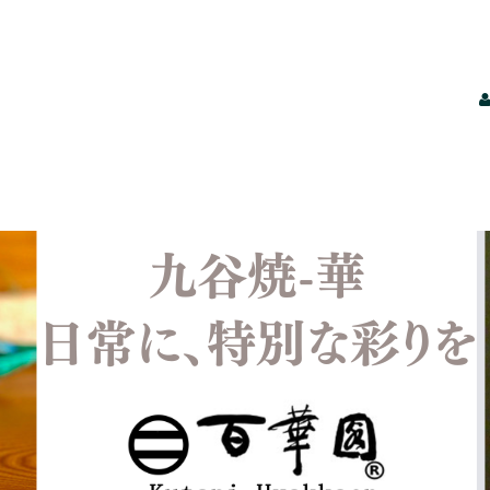
【酒井百華園｜九谷焼の伝統美を暮らしに】