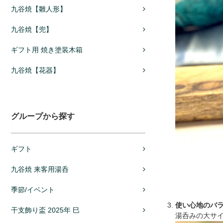
九谷焼【雛人形】
九谷焼【兜】
ギフト用 焼き塗装木箱
九谷焼【花器】
グループから探す
ギフト
九谷焼 来客用湯呑
季節/イベント
使い心地のバ
干支飾り盃 2025年 巳
湯呑みの大サイ