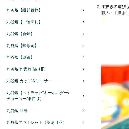
手描きの遊び
九谷焼【縁起置物】
職人の手描き
九谷焼【一輪挿し】
九谷焼【香炉】
九谷焼【抹茶碗】
九谷焼【風鎮】
九谷焼 作家物 飾り皿
九谷焼 カップ＆ソーサー
九谷焼【ストラップ/キーホルダー/
チョーカー/爪切り】
九谷焼 酒器
九谷焼アウトレット（訳あり品）