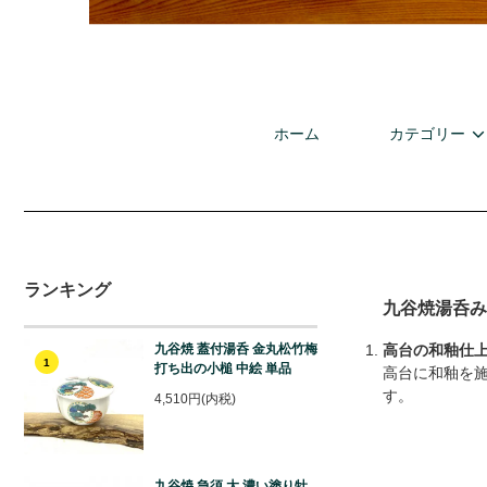
ホーム
カテゴリー
ランキング
九谷焼湯呑み
高台の和釉仕上
九谷焼 蓋付湯呑 金丸松竹梅
1
打ち出の小槌 中絵 単品
高台に和釉を
す。
4,510円(内税)
九谷焼 急須 大 濃い塗り牡