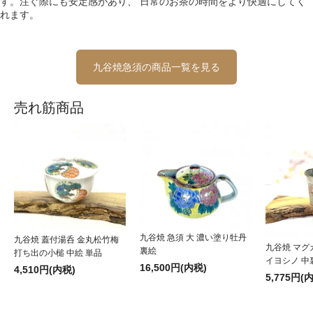
す。注ぐ際にも安定感があり、 日常のお茶の時間をより快適にしてく
れます。
九谷焼急須の商品一覧を見る
売れ筋商品
九谷焼 急須 大 濃い塗り牡丹
九谷焼 蓋付湯呑 金丸松竹梅
九谷焼 マグ
裏絵
打ち出の小槌 中絵 単品
イヨシノ 中
16,500円(内税)
4,510円(内税)
5,775円(