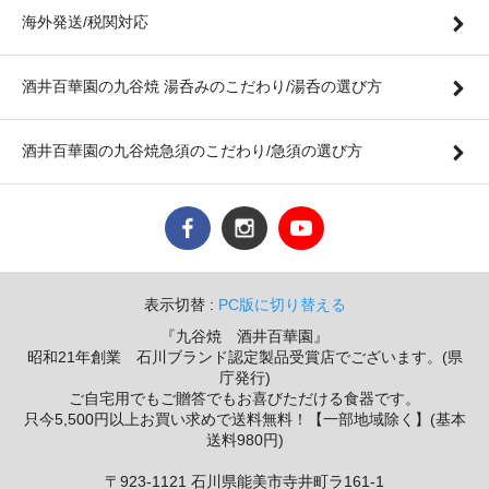
海外発送/税関対応
酒井百華園の九谷焼 湯呑みのこだわり/湯呑の選び方
酒井百華園の九谷焼急須のこだわり/急須の選び方
表示切替 :
PC版に切り替える
『九谷焼 酒井百華園』
昭和21年創業 石川ブランド認定製品受賞店でございます。(県
庁発行)
ご自宅用でもご贈答でもお喜びただける食器です。
只今5,500円以上お買い求めで送料無料！【一部地域除く】(基本
送料980円)
〒923-1121 石川県能美市寺井町ラ161-1