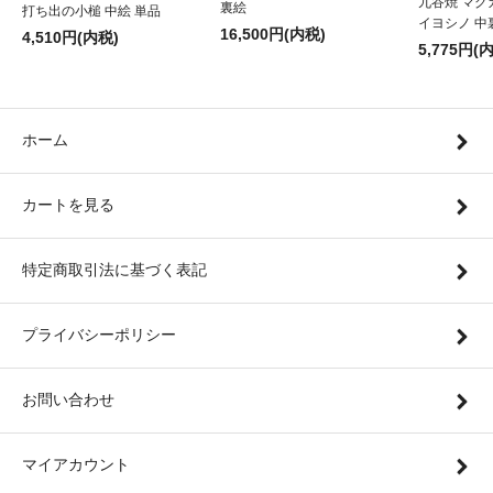
九谷焼 マグ
裏絵
打ち出の小槌 中絵 単品
イヨシノ 中
16,500円(内税)
4,510円(内税)
5,775円(
ホーム
カートを見る
特定商取引法に基づく表記
プライバシーポリシー
お問い合わせ
マイアカウント