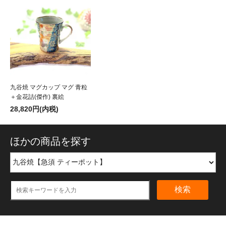
九谷焼 マグカップ マグ 青粒
＋金花詰(傑作) 裏絵
28,820円(内税)
ほかの商品を探す
検索