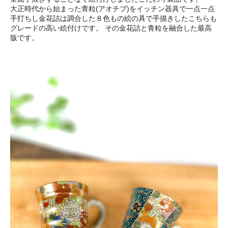
大正時代から始まった青粒(アオチブ)をイッチン器具で一点一点
手打ちし金花詰は調合した８色もの絵の具で手描きしたこちらも
グレードの高い絵付けです。 その金花詰と青粒を融合した最高
版です。