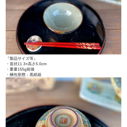
『製品サイズ等』
・直径11.3×高さ5.0cm
・重量155g前後
・梱包形態：黒紙箱