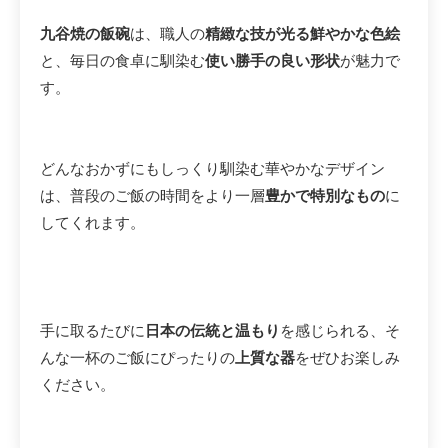
九谷焼の飯碗
は、職人の
精緻な技が光る鮮やかな色絵
と、毎日の食卓に馴染む
使い勝手の良い形状
が魅力で
す。
どんなおかずにもしっくり馴染む華やかなデザイン
は、普段のご飯の時間をより一層
豊かで特別なもの
に
してくれます。
手に取るたびに
日本の伝統と温もり
を感じられる、そ
んな一杯のご飯にぴったりの
上質な器
をぜひお楽しみ
ください。