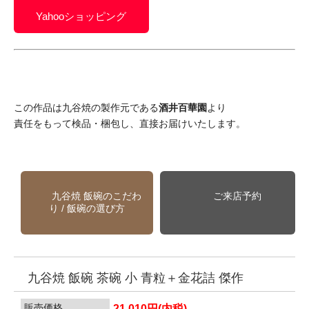
Yahooショッピング
この作品は九谷焼の製作元である
酒井百華園
より
責任をもって検品・梱包し、直接お届けいたします。
九谷焼 飯碗のこだわ
ご来店予約
り / 飯碗の選び方
九谷焼 飯碗 茶碗 小 青粒＋金花詰 傑作
販売価格
21,010円(内税)