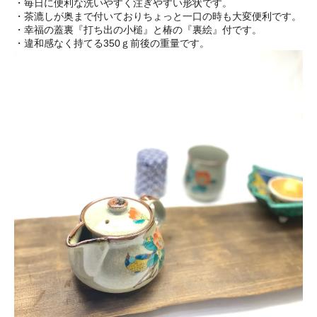
・毎日に便利な洗いやすく注ぎやすい形状です。
・茶漉しが奥まで付いておりちょっと一口の時も大変便利です。
・幸福の蓋裏『打ち出の小槌』と椿の『裏絵』付です。
・違和感なく持てる350ｇ前後の重量です。