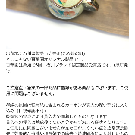
出荷地：石川県能美市寺井町(九谷焼の町)
どこにもない百華園オリジナル製品です。
百華園は急須で3回、石川ブランド認定製品受賞店です。(県庁発
行)
ご注意点：急須の一部商品に墨線がある商品もございます。ご使
用に問題はございません。
墨線の原因は転写紙に含まれるカーボンが貫入の深い部分に入り
込み（目視確認不可）
乾燥後の焼成により貫入内で固着したものとなります。
貫入への侵入は焼成後でないと分からずおこる症状となります。
ご使用には問題ございませんが見た目がよくない点と通常茶渋除
去に効果的な煮沸や漂白剤での除去も焼成固着により難しいもの