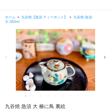
ホーム
>
九谷焼【急須 ティーポット】
>
九谷焼-急須-
大-350ml
九谷焼 急須 大 椿に鳥 裏絵