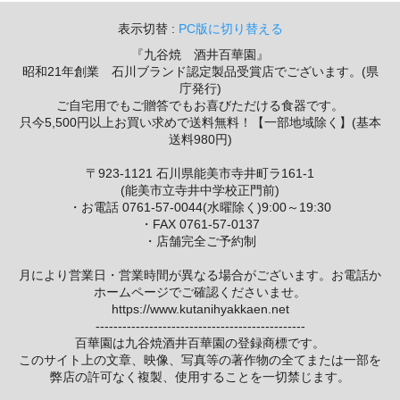
表示切替 :
PC版に切り替える
『九谷焼 酒井百華園』
昭和21年創業 石川ブランド認定製品受賞店でございます。(県
庁発行)
ご自宅用でもご贈答でもお喜びただける食器です。
只今5,500円以上お買い求めで送料無料！【一部地域除く】(基本
送料980円)
〒923-1121 石川県能美市寺井町ラ161-1
(能美市立寺井中学校正門前)
・お電話 0761-57-0044(水曜除く)9:00～19:30
・FAX 0761-57-0137
・店舗完全ご予約制
月により営業日・営業時間が異なる場合がございます。お電話か
ホームページでご確認くださいませ。
https://www.kutanihyakkaen.net
-----------------------------------------------
百華園は九谷焼酒井百華園の登録商標です。
このサイト上の文章、映像、写真等の著作物の全てまたは一部を
弊店の許可なく複製、使用することを一切禁じます。