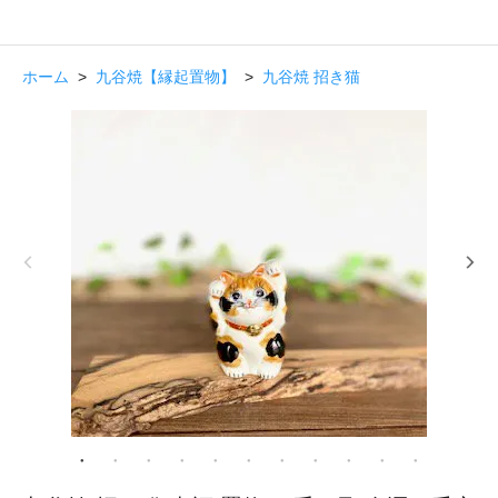
ホーム
>
九谷焼【縁起置物】
>
九谷焼 招き猫