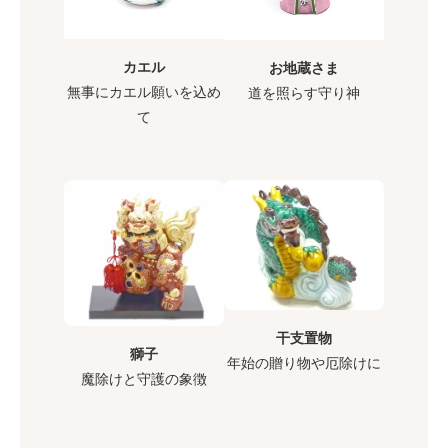
カエル
お地蔵さま
無事にカエル願いを込め
道を照らす守り神
て
干支置物
獅子
年始の贈り物や厄除けに
魔除けと守護の象徴