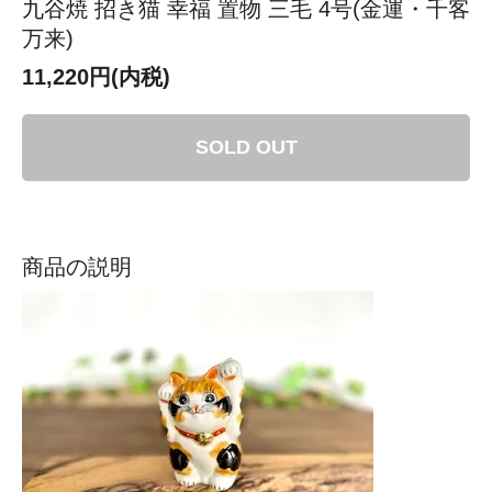
九谷焼 招き猫 幸福 置物 三毛 4号(金運・千客
万来)
11,220円(内税)
SOLD OUT
商品の説明